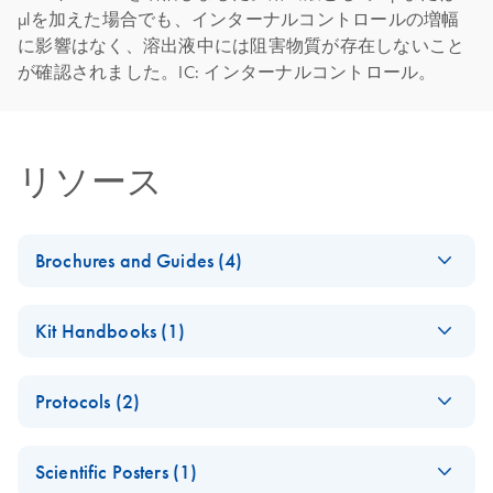
μlを加えた場合でも、インターナルコントロールの増幅
に影響はなく、溶出液中には阻害物質が存在しないこと
が確認されました。IC: インターナルコントロール。
リソース
Brochures and Guides (4)
Hot, Cold and
EN
Download
PDF
(1.5MB)
Kit Handbooks (1)
Everything in
Between
QIAamp Fast DNA
EN
Download
PDF
(157.2KB)
Decode the Tumor Microenvironment With High-
Protocols (2)
Tissue Kit
Resolution Molecular Tools
Purification of
EN
Download
PDF
(80.1KB)
Scientific Posters (1)
genomic DNA from
QIAamp Fast DNA
EN
Download
PDF
(504.1KB)