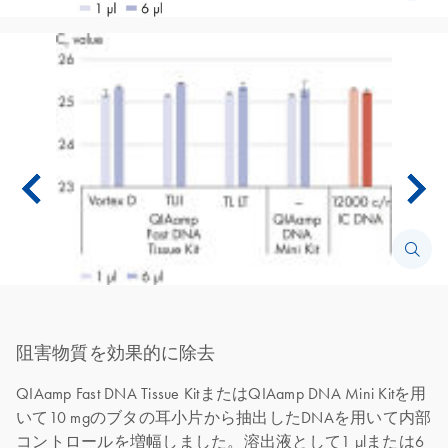
阻害物質を効果的に除去
QIAamp Fast DNA Tissue KitまたはQIAamp DNA Mini Kitを用
いて10 mgのブタの耳小片から抽出したDNAを用いて内部
コントロールを増幅しました。溶出液として1 μlまたは6