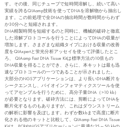
す。その後、同じチューブで短時間溶解し、続いて高い
実績を誇るQIAamp技術を使ってDNAを溶解物から抽出し
ます。この前処理で全DNAの抽出時間が数時間からわず
か30分へと短縮されます。
DNA精製時間を短縮するのと同時に、機械的破砕と徹底
した溶解プロトコールを行うことによってDNAの収量が
増加します。さまざまな組織タイプにおける収量の改善
度をQIAxpertと蛍光分析アッセイを使って評価したとこ
ろ、 QIAamp Fast DNA Tissue Kitは標準方法の10倍もの
DNA収量を得ることができ、さらに、本キットは最も迅
速なプロトコールの一つであることが示されました。
大部分のNGSアプリケーションは、より長いDNA断片を
シークエンスし、バイオインフォマティクスツールを使
ってアセンブルを行うために、高分子量DNA（>10 kb）
が必要となります。破砕方法には、剪断によってDNAを
断片化するものもありますが、これはダウンストリーム
の解析に影響を及ぼします。わずか数kbまで高度に断片
化される他のキットと比較して、QIAamp Fast DNA Tissue
Kitは、PCRやNGSアプリケーションに最適な25～50 kbの