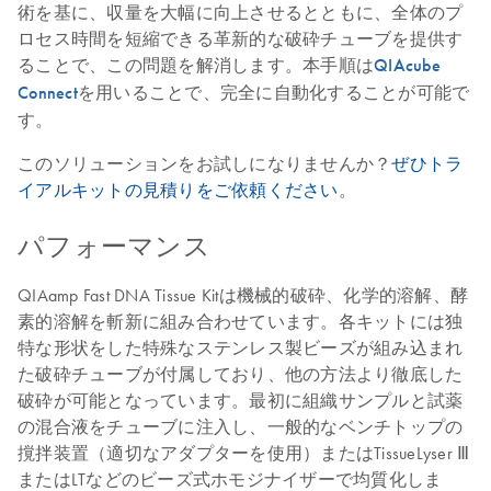
術を基に、収量を大幅に向上させるとともに、全体のプ
ロセス時間を短縮できる革新的な破砕チューブを提供す
ることで、この問題を解消します。本手順は
QIAcube
Connect
を用いることで、完全に自動化することが可能で
す。
このソリューションをお試しになりませんか？
ぜひトラ
イアルキットの見積りをご依頼ください
。
パフォーマンス
QIAamp Fast DNA Tissue Kitは機械的破砕、化学的溶解、酵
素的溶解を斬新に組み合わせています。各キットには独
特な形状をした特殊なステンレス製ビーズが組み込まれ
た破砕チューブが付属しており、他の方法より徹底した
破砕が可能となっています。最初に組織サンプルと試薬
の混合液をチューブに注入し、一般的なベンチトップの
撹拌装置（適切なアダプターを使用）またはTissueLyser Ⅲ
またはLTなどのビーズ式ホモジナイザーで均質化しま