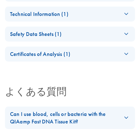
Whole Blood and
Tissue Kit
Rapid Purification of
EN
Download
PDF
(1.3MB)
Cultured Cells using
Technical Information (1)
High-Yield, High-
the QIAamp Fast
QIAamp Fast DNA
EN
Download
PDF
(1.7MB)
Quality DNA from
DNA Tissue Kit
Tissue Kit - Digital
Important Note:
EN
Download
PDF
(45.7KB)
Tissue Samples Using
Safety Data Sheets (1)
Product Profile
Collection Tubes
the QIAamp Fast
QIAamp Fast DNA
EN
Download
Replacement
PDF
(44.2KB)
Explore our new, easy-to-navigate digital version of the
DNA Tissue Kit
Safety Data Sheets
Tissue Kit
EN
QIAamp Fast DNA Tissue Kit Product Profile!
Certificates of Analysis (1)
Download Safety Data Sheets for QIAGEN product
Spin Column Kits
Certificates of Analysis
components.
EN
Download
EN
PDF
(119KB)
Using 100%
Recycled Waste
よくある質問
Tubes Go Greener
Fact Sheet
This fact sheet explains the inclusion of the QIAquick
Can I use blood, cells or bacteria with the
Nucleotide Removal Kit, the Ni-NTA Spin Kit, the DNeasy
QIAamp Fast DNA Tissue Kit?
PowerSoil Pro Kit and the QIAamp Fast DNA Tissue Kit in
our Go Greener program.
The QIAamp Fast DNA Tissue Kit is designed for the rapid