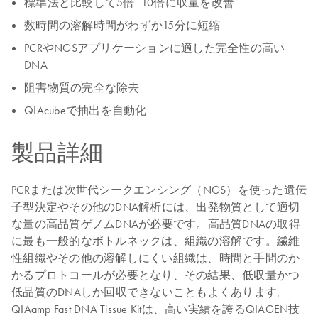
標準法と比較して5倍–10倍に収量を改善
数時間の溶解時間がわずか15分に短縮
PCRやNGSアプリケーションに適した完全性の高い
DNA
阻害物質の完全な除去
QIAcubeで抽出を自動化
製品詳細
PCRまたは次世代シークエンシング（NGS）を使った遺伝
子型決定やその他のDNA解析には、出発物質として適切
な量の高品質ゲノムDNAが必要です。高品質DNAの取得
に最も一般的なボトルネックは、組織の溶解です。繊維
性組織やその他の溶解しにくい組織は、時間と手間のか
かるプロトコールが必要となり、その結果、低収量かつ
低品質のDNAしか回収できないこともよくあります。
QIAamp Fast DNA Tissue Kitは、高い実績を誇るQIAGEN技