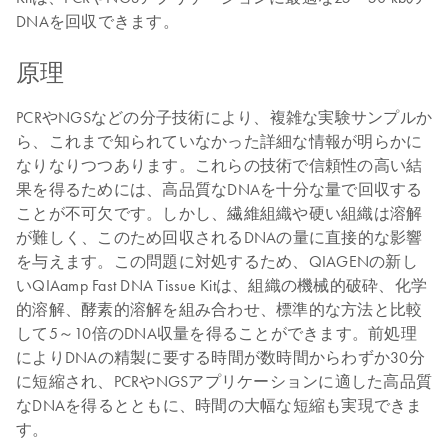
DNAを回収できます。
原理
PCRやNGSなどの分子技術により、複雑な実験サンプルか
ら、これまで知られていなかった詳細な情報が明らかに
なりなりつつあります。これらの技術で信頼性の高い結
果を得るためには、高品質なDNAを十分な量で回収する
ことが不可欠です。しかし、繊維組織や硬い組織は溶解
が難しく、このため回収されるDNAの量に直接的な影響
を与えます。この問題に対処するため、QIAGENの新し
いQIAamp Fast DNA Tissue Kitは、組織の機械的破砕、化学
的溶解、酵素的溶解を組み合わせ、標準的な方法と比較
して5～10倍のDNA収量を得ることができます。前処理
によりDNAの精製に要する時間が数時間からわずか30分
に短縮され、PCRやNGSアプリケーションに適した高品質
なDNAを得るとともに、時間の大幅な短縮も実現できま
す。