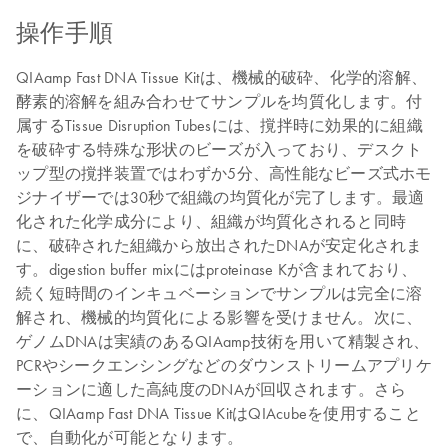
操作手順
QIAamp Fast DNA Tissue Kitは、機械的破砕、化学的溶解、
酵素的溶解を組み合わせてサンプルを均質化します。付
属するTissue Disruption Tubesには、撹拌時に効果的に組織
を破砕する特殊な形状のビーズが入っており、デスクト
ップ型の撹拌装置ではわずか5分、高性能なビーズ式ホモ
ジナイザーでは30秒で組織の均質化が完了します。最適
化された化学成分により、組織が均質化されると同時
に、破砕された組織から放出されたDNAが安定化されま
す。digestion buffer mixにはproteinase Kが含まれており、
続く短時間のインキュベーションでサンプルは完全に溶
解され、機械的均質化による影響を受けません。次に、
ゲノムDNAは実績のあるQIAamp技術を用いて精製され、
PCRやシークエンシングなどのダウンストリームアプリケ
ーションに適した高純度のDNAが回収されます。さら
に、QIAamp Fast DNA Tissue KitはQIAcubeを使用すること
で、自動化が可能となります。