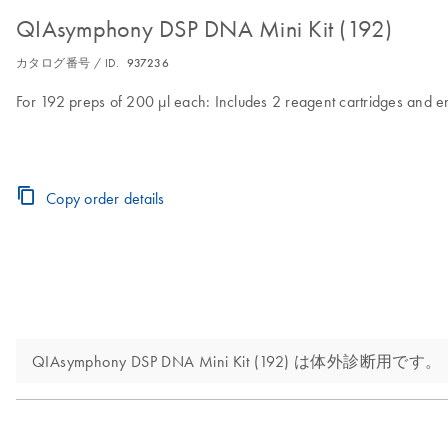
QIAsymphony DSP DNA Mini Kit (192)
カタログ番号 / ID.
937236
For 192 preps of 200 µl each: Includes 2 reagent cartridges and 
Copy order details
QIAsymphony DSP DNA Mini Kit (192) は体外診断用です。