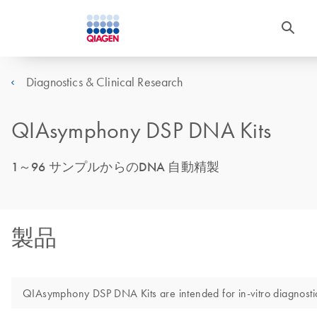
Diagnostics & Clinical Research
QIAsymphony DSP DNA Kits
1～96 サンプルからのDNA 自動精製
製品
QIAsymphony DSP DNA Kits are intended for in-vitro diagnosti