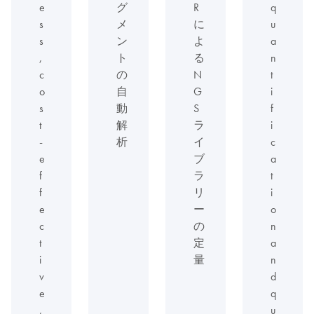
e
グ
R
q
s
メ
に
u
s
ン
よ
a
,
ト
る
n
c
の
N
t
o
自
G
i
s
動
S
f
t
解
ラ
i
-
析
イ
c
e
ブ
a
f
ラ
t
f
リ
i
e
ー
o
c
の
n
t
定
a
i
量
n
v
d
e
q
,
u