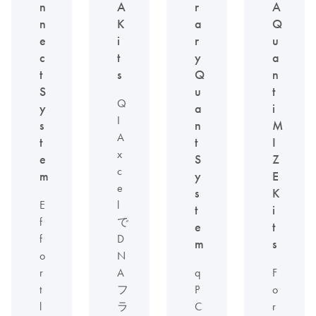
n
A
r
A
n
K
a
Q
e
i
r
u
c
t
y
a
t
s
Q
n
S
u
t
Q
y
a
i
I
s
n
M
A
t
t
I
x
e
S
Z
c
m
y
E
e
s
K
E
l
t
i
f
で
e
t
f
D
m
s
o
N
r
A
q
F
t
フ
P
o
l
ラ
C
r