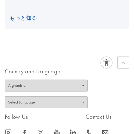
もっと知る
Country and Language
Follow Us
Contact Us
icon_0065_instagram-s
icon_0064_facebook-s
icon_0340_cc_gen_x-s
icon_0077_youtube-s
icon_0066_linkedin-s
icon_0072_phone-s
icon_0063_envelope-s