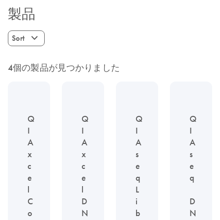
製品
Sort
4個の製品が見つかりました
Q
Q
Q
Q
I
I
I
I
A
A
A
A
x
x
s
s
c
c
e
e
e
e
q
q
l
l
L
C
D
i
D
o
N
b
N