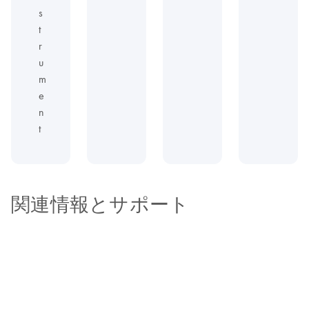
s
t
r
u
m
e
n
t
関連情報とサポート