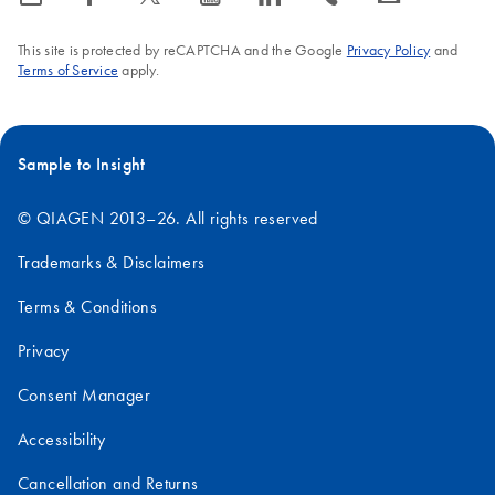
This site is protected by reCAPTCHA and the Google
Privacy Policy
and
Terms of Service
apply.
Sample to Insight
© QIAGEN 2013–26. All rights reserved
Trademarks & Disclaimers
Terms & Conditions
Privacy
Consent Manager
Accessibility
Cancellation and Returns