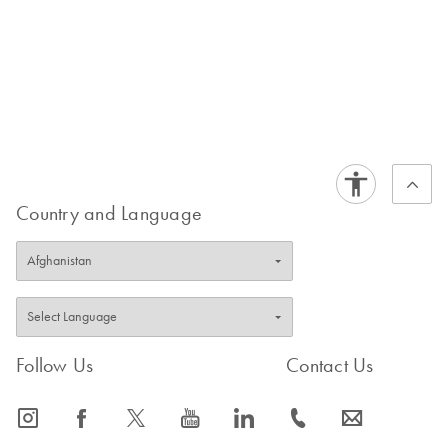
ルを使用して逆相補配列を迅速かつ正確に
生成できることは、さまざまな分子生物学
的手法に有用です。
3.
配列解析：遺伝子同定、配列比較、モチ
ーフ検索などさまざまな目的のためにヌク
レオチド配列の解析が広く行われていま
す。本計算ツールを使用して
逆相補配列を
見つけることで、相補的領域の解析や特定
Country and Language
の配列のモチーフ検索が可能になります。
4.
制限酵素の解析：分子生物学では、特定
の認識部位でDNAを切断する目的で制限酵
素が広く使用されます。
可能性がある制限
酵素部位のDNA配列を解析する際に、制限
Follow Us
Contact Us
酵素の認識部位と一致する相補的配列を特
定する上で本計算ツールは役立ちます。
icon_0065_instagram-s
icon_0064_facebook-s
icon_0340_cc_gen_x-s
icon_0077_youtube-s
icon_0066_linkedin-s
icon_0072_phone-s
icon_0063_envelope-s
5.
In silicoクローニング：In silicoクローニン