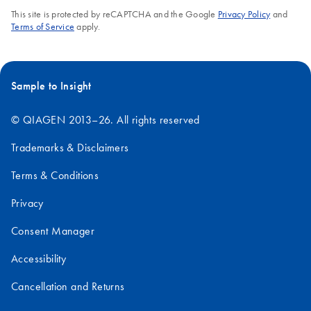
グは、実際にクローニング実験を行う前に
This site is protected by reCAPTCHA and the Google
Privacy Policy
and
Terms of Service
apply.
コンピュータ上でDNA断片をクローニング
する方法を設計する必要があります。 本換
算ツールを
使用してDNA断片の逆相補配列
を生成することは、可能なクローニング方
Sample to Insight
法の設計に役立ちます。
© QIAGEN 2013–26. All rights reserved
このように逆相補変換ツールは、分子生物
学アプリケーションで DNAまたはRNA配列
Trademarks & Disclaimers
の操作と解析に使用できる汎用性の高いツ
Terms & Conditions
ールです。同アプリケーションに使用可能
な酵素を弊社の
ポートフォリオ
でご覧くだ
Privacy
さい。
Consent Manager
Accessibility
Cancellation and Returns