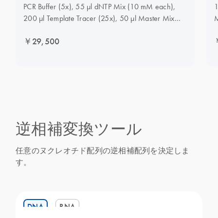
PCR Buffer (5x), 55 µl dNTP Mix (10 mM each),
1
200 µl Template Tracer (25x), 50 µl Master Mix
Tracer (125x), 2 ml Q-Solution (5x), 1.2 ml MgCl2
￥29,500
(25 mM), 1.9 ml RNase-Free Water
逆相補変換ツール
任意のヌクレオチド配列の逆相補配列を決定しま
す。
DNA
RNA