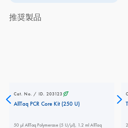
推奨製品
icon_0368_ls_gen_eco_friendly-s
Cat. No. / ID. 203123
AllTaq PCR Core Kit (250 U)
50 µl AllTaq Polymerase (5 U/µl), 1.2 ml AllTaq
2