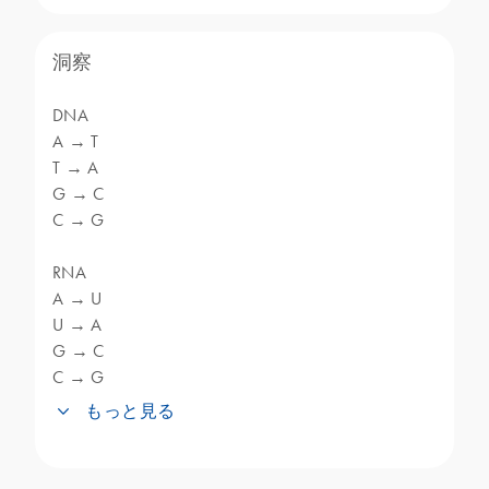
洞察
DNA
A → T
T → A
G → C
C → G
RNA
A → U
U → A
G → C
C → G
もっと見る
逆相補変換ツールは、DNAまたはRNA配列
を操作し、解析するアプリケーションで一