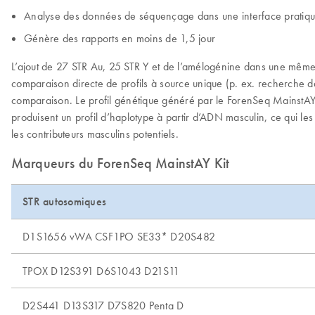
Analyse des données de séquençage dans une interface pratique 
Génère des rapports en moins de 1,5 jour
L’ajout de 27 STR Au, 25 STR Y et de l’amélogénine dans une même r
comparaison directe de profils à source unique (p. ex. recherche da
comparaison. Le profil génétique généré par le ForenSeq MainstA
produisent un profil d’haplotype à partir d’ADN masculin, ce qui le
les contributeurs masculins potentiels.
Marqueurs du ForenSeq MainstAY Kit
STR autosomiques
D1S1656 vWA CSF1PO SE33* D20S482
TPOX D12S391 D6S1043 D21S11
D2S441 D13S317 D7S820 Penta D