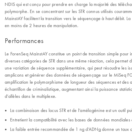
NDIS qui est conçu pour prendre en charge la majorité des téléc
polymorphe. En se concentrant sur les STR connus utilisés courammen
MainstAY facilitent la transition vers le séquençage à haut débit
en moins de 2 heures de manipulation.
Performances
Le ForenSeq MainstAY constitue un point de transition simple pou
diverses catégories de STR dans une même réaction, cela permet d’e
une variation de séquence supplémentaire, qui peut résoudre les iso
amplicons et générer des données de séquençage sur le MiSeq FGx 
amplification le polymorphisme de longueur des séquences et des allè
échantillon de criminalistique, augmentant ainsi la puissance statis
d’allèles dans le multiplexe.
La combinaison des locus STR et de l’amélogénine est un outil pui
Entretient la compatibilité avec les bases de données mondiales 
La faible entrée recommandée de 1 ng d’ADNg donne un taux de