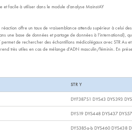
et facile à utiliser dans le module d’analyse MainstAY
éaction offre un taux de vraisemblance attendu supérieur à celui des 
ns une base de données et partage de données à l’international), quel 
Y permet de rechercher des échantillons médicolégaux avec STR Au e
s rend très utiles en cas de mélange d’ADN masculin/féminin. En prése
STR Y
DYF387S1 DYS43 DYS393 DY
DYS19 DYS448 DYS437 DYS5
DYS385a-b DYS460 DYS438 D