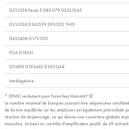
D2S1338 Penta E D8S1179 D22S1045
D3S1358 D16S539 D9S1122 TH01
D4S2408 D17S1301
FGA D18S51
D5S818 D19S433 D10S1248
Amélogénine
* DPMD seulement pour ForenSeq MainstAY SE
Le nombre maximal de banques pouvant être séquencées simultaném
de lecture équilibrée sur les amplicons est également primordiale 
réaction de séquençage, ce qui donne une couverture globale import
masculins, incluant un contrôle d’amplification positif, de 49 échan