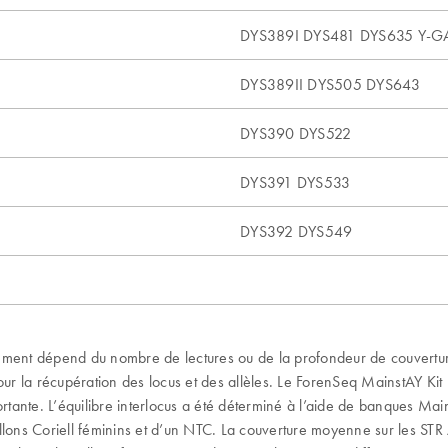
DYS389I DYS481 DYS635 Y-G
DYS389II DYS505 DYS643
DYS390 DYS522
DYS391 DYS533
DYS392 DYS549
ent dépend du nombre de lectures ou de la profondeur de couvertur
pour la récupération des locus et des allèles. Le ForenSeq MainstAY Ki
ante. L’équilibre interlocus a été déterminé à l’aide de banques Main
tillons Coriell féminins et d’un NTC. La couverture moyenne sur les STR 