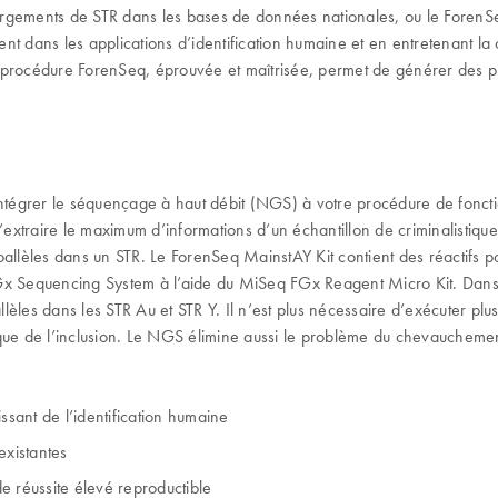
hargements de STR dans les bases de données nationales, ou le Fore
t dans les applications d’identification humaine et en entretenant la
. La procédure ForenSeq, éprouvée et maîtrisée, permet de générer des
r intégrer le séquençage à haut débit (NGS) à votre procédure de fon
xtraire le maximum d’informations d’un échantillon de criminalistique
allèles dans un STR. Le ForenSeq MainstAY Kit contient des réactifs p
Sequencing System à l’aide du MiSeq FGx Reagent Micro Kit. Dans ce
les dans les STR Au et STR Y. Il n’est plus nécessaire d’exécuter plus
tique de l’inclusion. Le NGS élimine aussi le problème du chevauchemen
ssant de l’identification humaine
existantes
 réussite élevé reproductible