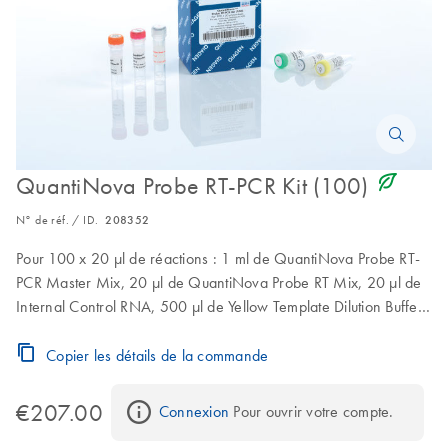
icon_0368_ls_gen_eco_friendly-s
QuantiNova Probe RT-PCR Kit (100)
N° de réf. / ID.
208352
Pour 100 x 20 µl de réactions : 1 ml de QuantiNova Probe RT-
PCR Master Mix, 20 µl de QuantiNova Probe RT Mix, 20 µl de
Internal Control RNA, 500 µl de Yellow Template Dilution Buffer,
250 µl de ROX Reference Dye, 1,9 µl de RNase-Free Water
Copier les détails de la commande
€207.00
Connexion
 Pour ouvrir votre compte.