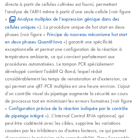
directe à partir de cellules cultivées est fourni, permettant
l’analyse de l’ARN même à partir d’une seule cellule (voir figure
«
Analyse multiplex de l’expression génique dans des
cellules uniques
»). La procédure unique de hot start en deux
phases (voir figure «
Principe du nouveau mécanisme hot start
en deux phases QuantiNova
») garantit une spécificité
exceptionnelle et permet une configuration de la réaction à
température ambiante, ce qui convient parfaitement aux
procédures automatisées. Le tampon PCR spécialement
développé contient l’additif Q-Bond, lequel réduit
considérablement les temps de renaturation et d’extension, ce
qui permet une qRT-PCR multiplex en une heure environ. L’ajout
d’un contrôle visuel du pipetage augmente la sécurité en cours
de processus tout en minimisant les erreurs humaines (voir figure
«
Configuration précise de la réaction indiquée par le contrôle
de pipetage intégré
»). L’Internal Control RNA optionnel, qui
peut être codétecté avec les cibles, supprime les variations
causées par les inhibiteurs ou d’autres facteurs, ce qui permet
d’enregistrer la précision et la reproductibilité. Dans l’ensemble,