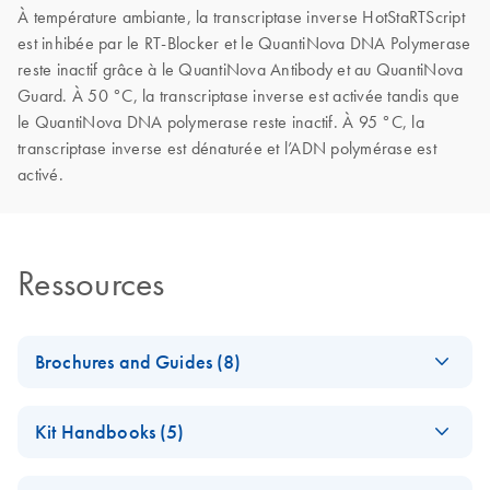
À température ambiante, la transcriptase inverse HotStaRTScript
est inhibée par le RT-Blocker et le QuantiNova DNA Polymerase
reste inactif grâce à le QuantiNova Antibody et au QuantiNova
Guard. À 50 °C, la transcriptase inverse est activée tandis que
le QuantiNova DNA polymerase reste inactif. À 95 °C, la
transcriptase inverse est dénaturée et l’ADN polymérase est
activé.
Ressources
Brochures and Guides (8)
Enzymes for
EN
Download
PDF
(1.3MB)
Kit Handbooks (5)
Molecular Biology
Catalyze confidence in every reaction
QuantiNova LNA
EN
Download
PDF
(1.5MB)