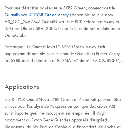
Pour une détection basée sur le SYBR Green, commandez le
QuantiNova IC SYBR Green Assay
(disponible sous le nom
HS_QIC_2467742 QuantiNova LNA PCR Reference Assay et
ID GeneGlobe : SBH1218551) par le biais de notre plateforme
GeneGlobe.
Remarque : Le QuantiNova IC SYBR Green Assay était
auparavant disponible sous le nom de QuantiTect Primer Assay
for SYBR-based detection of IC RNA (n° de réf. QT02589307).
Applications
Les RT-PCR QuantiNova SYBR Green et Probe Kits peuvent être
utilisés pour l’analyse de l’expression génique des cibles ARN
sur n’importe quel thermocycleur en temps réel. Il s’agit
notamment du Rotor‑Gene Q et des appareils d’Applied
Biosystems, de Bio-Rad, de Cepheid, d’Eppendorf, de Roche et