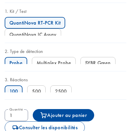
Kit
Test
QuantiNova RT-PCR Kit
QuantiNova IC Assay
Type de détection
Probe
Multiplex Probe
SYBR Green
Réactions
100
500
2500
Quantité
Ajouter au panier
icon_0062_deliver-s
Consulter les disponibilités