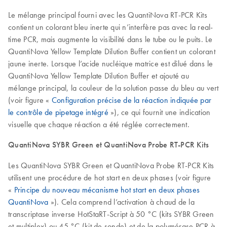
Le mélange principal fourni avec les QuantiNova RT-PCR Kits
contient un colorant bleu inerte qui n’interfère pas avec la real-
time PCR, mais augmente la visibilité dans le tube ou le puits. Le
QuantiNova Yellow Template Dilution Buffer contient un colorant
jaune inerte. Lorsque l’acide nucléique matrice est dilué dans le
QuantiNova Yellow Template Dilution Buffer et ajouté au
mélange principal, la couleur de la solution passe du bleu au vert
(voir figure «
Configuration précise de la réaction indiquée par
le contrôle de pipetage intégré
»), ce qui fournit une indication
visuelle que chaque réaction a été réglée correctement.
QuantiNova SYBR Green et QuantiNova Probe RT-PCR Kits
Les QuantiNova SYBR Green et QuantiNova Probe RT-PCR Kits
utilisent une procédure de hot start en deux phases (voir figure
«
Principe du nouveau mécanisme hot start en deux phases
QuantiNova
»). Cela comprend l’activation à chaud de la
transcriptase inverse HotStaRT-Script à 50 °C (kits SYBR Green
et multiplex) ou 45 °C (kit de sonde) et de la polymérase PCR à