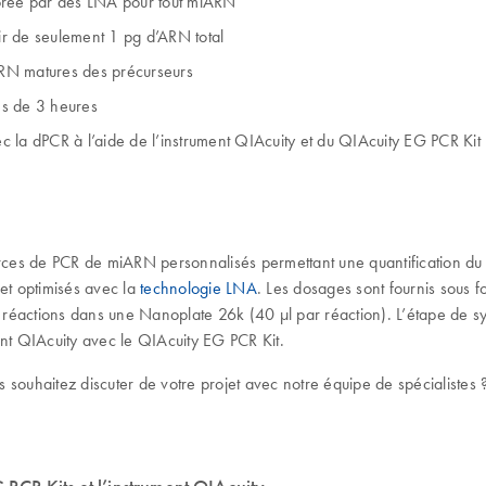
rée par des LNA pour tout miARN
tir de seulement 1 pg d’ARN total
iARN matures des précurseurs
ns de 3 heures
 la dPCR à l’aide de l’instrument QIAcuity et du QIAcuity EG PCR Kit
s de PCR de miARN personnalisés permettant une quantification du 
 et optimisés avec la
technologie LNA
. Les dosages sont fournis sous 
 réactions dans une Nanoplate 26k (40 μl par réaction). L’étape de
ment QIAcuity avec le QIAcuity EG PCR Kit.
 souhaitez discuter de votre projet avec notre équipe de spécialistes