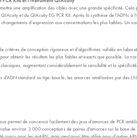
PCR Kits et l’instrument QIAcuity
re une amplification des cibles avec une grande spécificité. Cela p
nt QIAcuity et du QIAcuity EG PCR Kit. Après la synthèse de l’ADNc à
fimes changements d’expression aux concentrations les plus faibles. U
ritères de conception rigoureux et d’algorithmes validés en laborato
pour obtenir les résultats les plus fiables et exacts que possible. La n
lassiques, augmentant considérablement la sensibilité et la spécificit
 d’ADN standard ou tige-boucle, les amorces améliorées par des LNA of
s permet de concevoir facilement des jeux d’amorces de PCR amélior
alue environ 3 000 conceptions de paires d’amorces sur la base de pl
té conçu pour les miARN, mais peut aussi être utilisé pour d’autres A