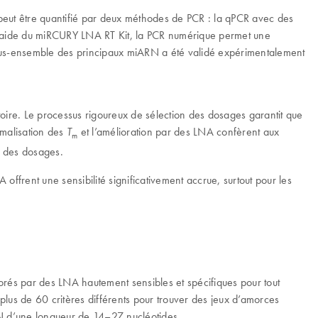
eut être quantifié par deux méthodes de PCR : la qPCR avec des
 l’aide du miRCURY LNA RT Kit, la PCR numérique permet une
n sous-ensemble des principaux miARN a été validé expérimentalement
ire. Le processus rigoureux de sélection des dosages garantit que
ormalisation des
et l’amélioration par des LNA confèrent aux
T
m
é des dosages.
frent une sensibilité significativement accrue, surtout pour les
és par des LNA hautement sensibles et spécifiques pour tout
us de 60 critères différents pour trouver des jeux d’amorces
RN d’une longueur de 14–27 nucléotides.