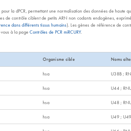
s pour la dPCR, permettant une normalisation des données de haute qu
rces de contrôle ciblent de petits ARN non codants endogènes, exprimés
ence dans différents tissus humains
). Les gènes de référence de contr
z-vous à la page
Contrôles de PCR miRCURY
.
Organisme cible
Noms alter
hsa
U38B ; R
hsa
U44 ; RN
hsa
U48 ; RN
hsa
U49 ; U4
hsa
U66 ; RN