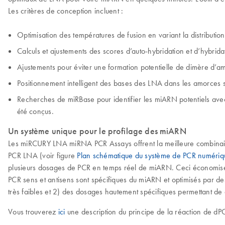
Les critères de conception incluent :
Optimisation des températures de fusion en variant la distribution
Calculs et ajustements des scores d’auto-hybridation et d’hybrid
Ajustements pour éviter une formation potentielle de dimère d’a
Positionnement intelligent des bases des LNA dans les amorces 
Recherches de miRBase pour identifier les miARN potentiels avec 
été conçus.
Un système unique pour le profilage des miARN
Les miRCURY LNA miRNA PCR Assays offrent la meilleure combinaison
PCR LNA (voir figure
Plan schématique du système de PCR numér
plusieurs dosages de PCR en temps réel de miARN. Ceci économise de
PCR sens et antisens sont spécifiques du miARN et optimisés par d
très faibles et 2) des dosages hautement spécifiques permettant d
Vous trouverez
ici
une description du principe de la réaction de dP