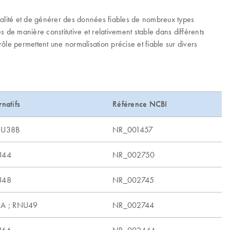
alité et de générer des données fiables de nombreux types
 de manière constitutive et relativement stable dans différents
ôle permettent une normalisation précise et fiable sur divers
natifs
Référence NCBI
NU38B
NR_001457
U44
NR_002750
U48
NR_002745
9A ; RNU49
NR_002744
U66
NR_002444