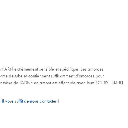
miARN extrêmement sensible et spécifique. Les amorces
forme de tube et contiennent suffisamment d’amorces pour
 synthèse de l’ADNc en amont est effectuée avec le miRCURY LNA RT
 ?
Il vous suffit de nous contacter
!