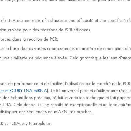
 de LNA des amorces afin d’assurer une efficacité et une spécificité de
ation croisée pour des réactions de PCR efficaces.
morces dans la réaction de PCR.
sur la base de nos vastes connaissances en matière de conception d’o
une similitude de séquence élevée. Cela garantit que les jeux d’amorc
 de performance et de facilité d’utilisation sur le marché de la PCR
ique miRCURY LNA miRNA
). Le RT universel permet d’utiliser une ré
s échantillons précieux, réduit la variation technique et fait gagner 
es LNA. Cela donne 1) une sensibilité exceptionnelle et un fond extrê
e distinguer des séquences de miARN très proches.
CR sur QIAcuity Nanoplates.