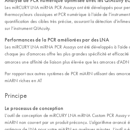
Analyse de PCR numérique optimisée avec les QIAcuity EG 
Les miRCURY LNA miRNA PCR Assays ont été développés pour permett
thermocycleurs classiques et PCR numérique à l’aide de l’instrume
quantification des cibles très précise, assurant la détection d’in
sur l’instrument QIAcuity.
Performances de la PCR améliorées par des LNA
Les miRCURY LNA miRNA PCR Assays ont été développés à l’aide de c
chaque jeu d’amorces offre les plus grandes spécificité et efficacité 
amorces une affinité de liaison plus élevée que les amorces d’ADN c
Par rapport aux autres systèmes de PCR miARN utilisant des amorces
miARN riches en AT
Principe
Le processus de conception
L’outil de conception de miRCURY LNA miRNA Custom PCR Assay vou
miARN non couvert par un produit préconçu. L’algorithme avancé év
optimaux de LNA pour votre miARN en quelques minutes. L’outil a é