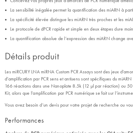
Concevez vos propres jeux d’amorces de PCR numérique amélio
La sensibilité inégalée permet la quantification des miARN à par
La spécificité élevée distingue les miARN très proches et les m
Le protocole de dPCR rapide et simple en deux étapes dure moi
La quantification absolue de l’expression des miARN change avec
Détails produit
Les miRCURY LNA miRNA Custom PCR Assays sont des jeux d’amorce
d’amplification par PCR sens et antisens sont spécifiques du miARN
166 réactions dans une Nanoplate 8.5k (12 μl par réaction) ou 50
Kit, alors que l’amplification par PCR numérique se fait sur l’instru
Vous avez besoin d’un devis pour votre projet de recherche ou vous
Performances