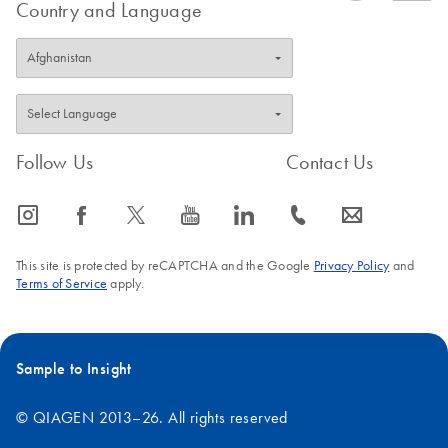
Country and Language
Follow Us
Contact Us
icon_0065_instagram-s
icon_0064_facebook-s
icon_0340_cc_gen_x-s
icon_0077_youtube-s
icon_0066_linkedin-s
icon_0072_phone-s
icon_0063_envelope-s
This site is protected by reCAPTCHA and the Google
Privacy Policy
and
Terms of Service
apply.
Sample to Insight
© QIAGEN 2013–26. All rights reserved