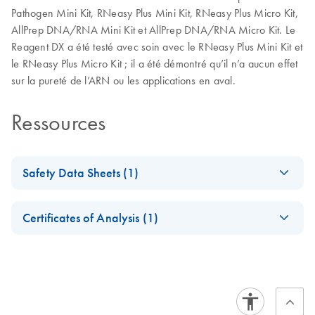
Pathogen Mini Kit, RNeasy Plus Mini Kit, RNeasy Plus Micro Kit,
AllPrep DNA/RNA Mini Kit et AllPrep DNA/RNA Micro Kit. Le
Reagent DX a été testé avec soin avec le RNeasy Plus Mini Kit et
le RNeasy Plus Micro Kit ; il a été démontré qu’il n’a aucun effet
sur la pureté de l’ARN ou les applications en aval.
Ressources
Safety Data Sheets (1)
Safety Data Sheets
EN
Certificates of Analysis (1)
Download Safety Data Sheets for QIAGEN product
Certificates of Analysis
components.
EN