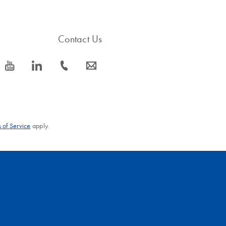
Contact Us
icon_0077_youtube-s
icon_0066_linkedin-s
icon_0072_phone-s
icon_0063_envelope-s
 of Service
apply.