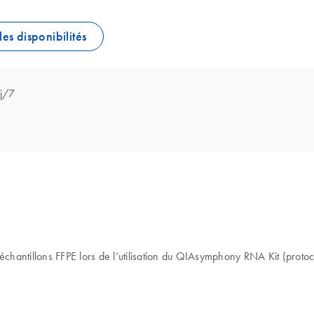
les disponibilités
 j/7
 échantillons FFPE lors de l’utilisation du QIAsymphony RNA Kit (prot