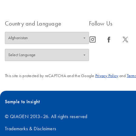
Country and Language
Follow Us
icon_0065_instagram-s
icon_0064_facebook-s
icon_0340_cc_gen_x-s
This site is protected by reCAPTCHA and the Google
Privacy Policy
and
Terms
Sample to Insight
© QIAGEN 2013–26. All rights reserved
Trademarks & Disclaimers