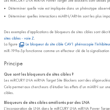
Les miRCURY LNA miRNA Power Target Site Blockers sont utilisés po
Déterminer quelle voie est impliquée dans un phénotype observé 
Déterminer quelles interactions miARN/ARNm sont les plus impor
Des exemples d’applications de bloqueurs de sites cibles sont décri
sites cibles - voie Z
.
La figure
Le bloqueur du site cible CAV1 phénocopie l’inhibit
miR-199a-5p fonctionne comme un effecteur clé de la signalisation
Principe
Que sont les bloqueurs de sites cibles ?
Les miRCURY LNA miRNA Target Site Blockers sont des oligonucléo
Cela permet aux chercheurs d’étudier les effets d’un miARN sur une
cibles.
Bloqueurs de sites cibles améliorés par des LNA
L’incorporation de LNA dans le miRCURY LNA miRNA Power Target Si