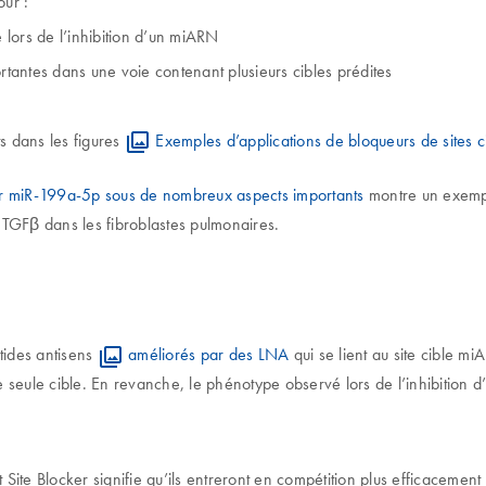
ur :
lors de l’inhibition d’un miARN
tantes dans une voie contenant plusieurs cibles prédites
ts dans les figures
Exemples d’applications de bloqueurs de sites ci
eur miR-199a-5p sous de nombreux aspects importants
montre un exemple
 TGFβ dans les fibroblastes pulmonaires.
tides antisens
améliorés par des LNA
qui se lient au site cible 
 seule cible. En revanche, le phénotype observé lors de l’inhibition d
te Blocker signifie qu’ils entreront en compétition plus efficaceme