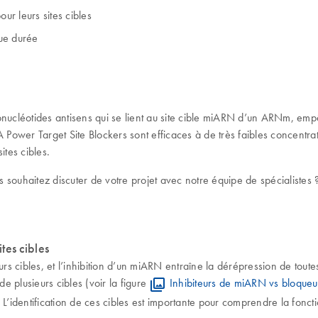
ur leurs sites cibles
gue durée
ucléotides antisens qui se lient au site cible miARN d’un ARNm, empê
wer Target Site Blockers sont efficaces à de très faibles concentratio
ites cibles.
 souhaitez discuter de votre projet avec notre équipe de spécialistes
tes cibles
s cibles, et l’inhibition d’un miARN entraîne la dérépression de tout
de plusieurs cibles (voir la figure
Inhibiteurs de miARN vs bloqueur
 L’identification de ces cibles est importante pour comprendre la fonc