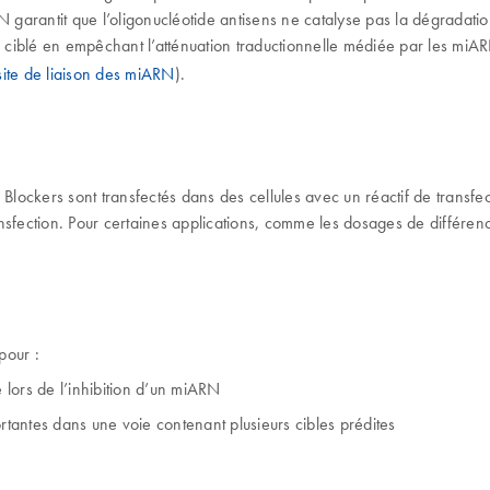
 garantit que l’oligonucléotide antisens ne catalyse pas la dégrada
ciblé en empêchant l’atténuation traductionnelle médiée par les miARN
site de liaison des miARN
).
ockers sont transfectés dans des cellules avec un réactif de transfec
fection. Pour certaines applications, comme les dosages de différencia
pour :
lors de l’inhibition d’un miARN
tantes dans une voie contenant plusieurs cibles prédites