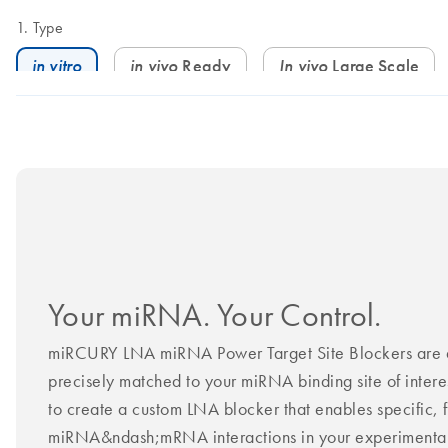
Type
in vitro
in vivo
Ready
In vivo
Large Scale
Your miRNA. Your Control.
miRCURY LNA miRNA Power Target Site Blockers are d
precisely matched to your miRNA binding site of intere
to create a custom LNA blocker that enables specific, f
miRNA&ndash;mRNA interactions in your experimental