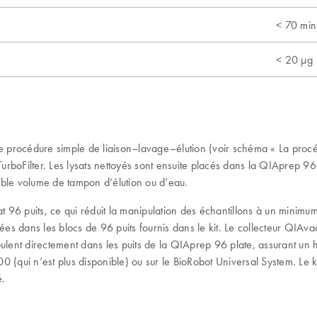
< 70 min
< 20 µg
ne procédure simple de liaison–lavage–élution (voir schéma « La procé
les TurboFilter. Les lysats nettoyés sont ensuite placés dans la QIApre
faible volume de tampon d’élution ou d’eau.
96 puits, ce qui réduit la manipulation des échantillons à un minimum
ées dans les blocs de 96 puits fournis dans le kit. Le collecteur QIAva
écoulent directement dans les puits de la QIAprep 96 plate, assurant u
00 (qui n’est plus disponible) ou sur le BioRobot Universal System. Le 
é.