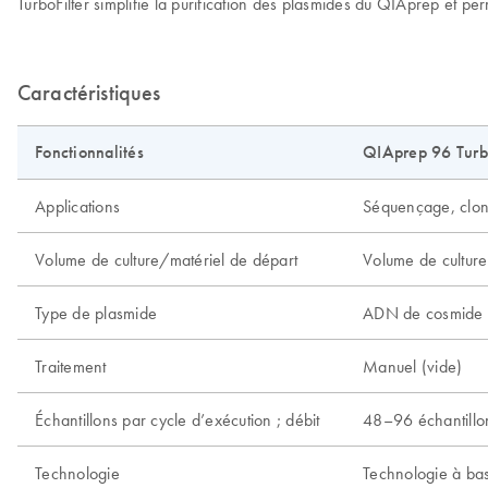
TurboFilter simplifie la purification des plasmides du QIAprep et p
Caractéristiques
Fonctionnalités
QIAprep 96 Turb
Applications
Séquençage, clonag
Volume de culture/matériel de départ
Volume de cultur
Type de plasmide
ADN de cosmide à
Traitement
Manuel (vide)
Échantillons par cycle d’exécution ; débit
48–96 échantillon
Technologie
Technologie à bas