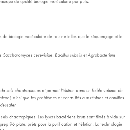
dique de qualité biologie moléculaire par puits.
 de biologie moléculaire de routine telles que le séquençage et le
de
,
et
Saccharomyces cerevisiae
Bacillus subtilis
Agrobacterium
 sels chaotropiques et permet l’élution dans un faible volume de
ol, ainsi que les problèmes et tracas liés aux résines et bouillies
dessaler.
s chaotropiques. Les lysats bactériens bruts sont filtrés à vide sur
rep 96 plate, prêts pour la purification et l’élution. La technologie