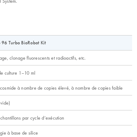
l System.
96 Turbo BioRobot Kit
e, clonage fluorescents et radioactifs, etc.
e culture 1–10 ml
osmide à nombre de copies élevé, à nombre de copies faible
vide)
hantillons par cycle d’exécution
gie à base de silice