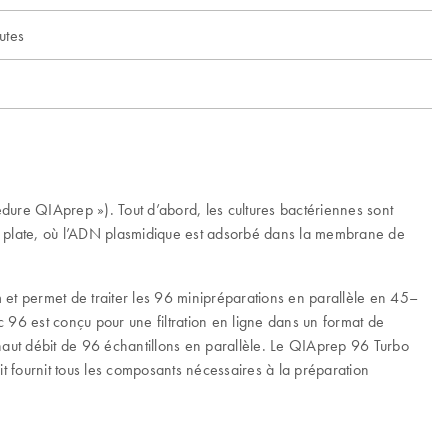
utes
dure QIAprep »). Tout d’abord, les cultures bactériennes sont
p 96 plate, où l’ADN plasmidique est adsorbé dans la membrane de
 et permet de traiter les 96 minipréparations en parallèle en 45–
c 96 est conçu pour une filtration en ligne dans un format de
n haut débit de 96 échantillons en parallèle. Le QIAprep 96 Turbo
kit fournit tous les composants nécessaires à la préparation