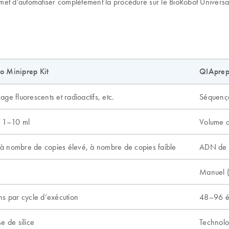
ermet d’automatiser complètement la procédure sur le BioRobot Universa
o Miniprep Kit
QIAprep 
e fluorescents et radioactifs, etc.
Séquençag
e 1–10 ml
Volume d
 nombre de copies élevé, à nombre de copies faible
ADN de c
Manuel (
s par cycle d’exécution
48–96 éc
e de silice
Technolo