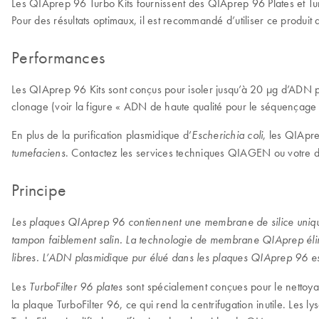
Les QIAprep 96 Turbo Kits fournissent des QIAprep 96 Plates et Tur
Pour des résultats optimaux, il est recommandé d’utiliser ce produit
Performances
Les QIAprep 96 Kits sont conçus pour isoler jusqu’à 20 µg d’ADN pl
clonage (voir la figure « ADN de haute qualité pour le séquençage 
En plus de la purification plasmidique d’
, les QIApre
Escherichia coli
. Contactez les services techniques QIAGEN ou votre dis
tumefaciens
Principe
Les plaques QIAprep 96 contiennent une membrane de silice unique 
tampon faiblement salin. La technologie de membrane QIAprep élimine
libres. L’ADN plasmidique pur élué dans les plaques QIAprep 96 est
Les
sont spécialement conçues pour le nettoyage
TurboFilter 96 plates
la plaque TurboFilter 96, ce qui rend la centrifugation inutile. Les l