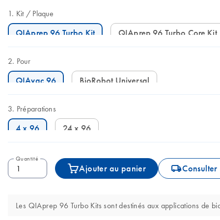
Kit
Plaque
QIAprep 96 Turbo Kit
QIAprep 96 Turbo Core Kit
Pour
QIAvac 96
BioRobot Universal
Préparations
4 x 96
24 x 96
Quantité
icon_0062_deliver-s
Ajouter au panier
Consulter 
Les QIAprep 96 Turbo Kits sont destinés aux applications de bio