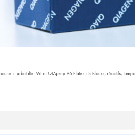
cune : TurboFilter 96 et QIAprep 96 Plates ; S-Blocks, réactifs, tam