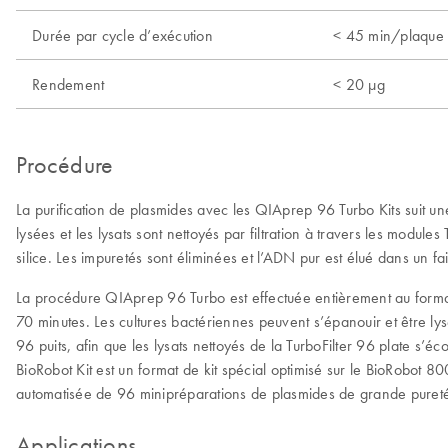
Durée par cycle d’exécution
< 45 min/plaque
Rendement
< 20 µg
Procédure
La purification de plasmides avec les QIAprep 96 Turbo Kits suit u
lysées et les lysats sont nettoyés par filtration à travers les modu
silice. Les impuretés sont éliminées et l’ADN pur est élué dans un 
La procédure QIAprep 96 Turbo est effectuée entièrement au format 
70 minutes. Les cultures bactériennes peuvent s’épanouir et être lys
96 puits, afin que les lysats nettoyés de la TurboFilter 96 plate s’
BioRobot Kit est un format de kit spécial optimisé sur le BioRobot 80
automatisée de 96 minipréparations de plasmides de grande puret
Applications