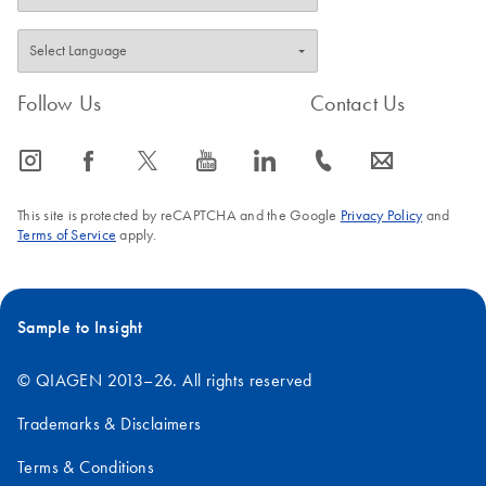
Follow Us
Contact Us
icon_0065_instagram-s
icon_0064_facebook-s
icon_0340_cc_gen_x-s
icon_0077_youtube-s
icon_0066_linkedin-s
icon_0072_phone-s
icon_0063_envelope-s
This site is protected by reCAPTCHA and the Google
Privacy Policy
and
Terms of Service
apply.
Sample to Insight
© QIAGEN 2013–26. All rights reserved
Trademarks & Disclaimers
Terms & Conditions