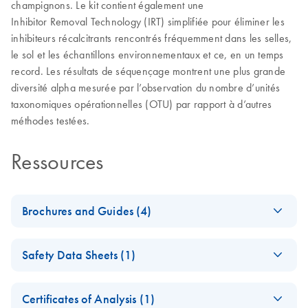
champignons. Le kit contient également une
Inhibitor Removal Technology (IRT) simplifiée pour éliminer les
inhibiteurs récalcitrants rencontrés fréquemment dans les selles,
le sol et les échantillons environnementaux et ce, en un temps
record. Les résultats de séquençage montrent une plus grande
diversité alpha mesurée par l’observation du nombre d’unités
taxonomiques opérationnelles (OTU) par rapport à d’autres
méthodes testées.
Ressources
Brochures and Guides (4)
DNeasy 96
EN
Download
PDF
(1.1MB)
Safety Data Sheets (1)
PowerSoil Pro
QIAcube HT Kit
Safety Data Sheets
EN
Product Profile
Certificates of Analysis (1)