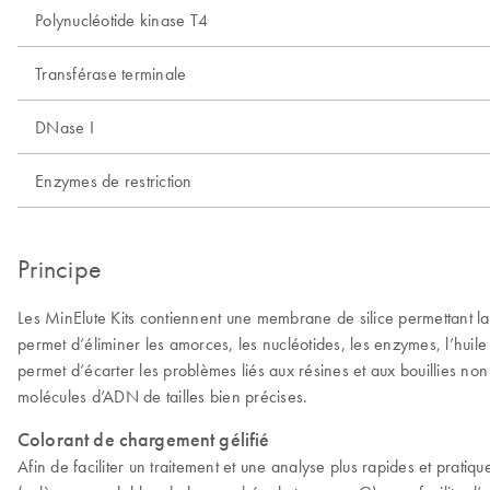
Polynucléotide kinase T4
Transférase terminale
DNase I
Enzymes de restriction
Principe
Les MinElute Kits contiennent une membrane de silice permettant la l
permet d’éliminer les amorces, les nucléotides, les enzymes, l’huil
permet d’écarter les problèmes liés aux résines et aux bouillies no
molécules d’ADN de tailles bien précises.
Colorant de chargement gélifié
Afin de faciliter un traitement et une analyse plus rapides et pratiq