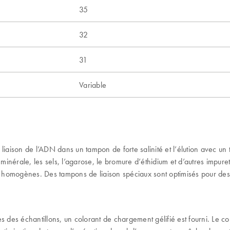
35
32
31
Variable
iaison de l’ADN dans un tampon de forte salinité et l’élution avec un 
e minérale, les sels, l’agarose, le bromure d’éthidium et d’autres impu
n homogènes. Des tampons de liaison spéciaux sont optimisés pour des a
ues des échantillons, un colorant de chargement gélifié est fourni. Le co