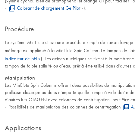
(xylène cyanol, bleu de bromophénol et orange G) pour faciliter l’op
«
Colorant de chargement GelPilot
»).
Procédure
Le système MinElute utilise une procédure simple de liaison-lavage
mélange est appliqué à la MinElute Spin Column. Le tampon de liaison
indicateur de pH »
). Les acides nucléiques se fixent à la membrane 
tampon de faible salinité ou d’eau, prêt à être utilisé dans d’autres a
Manipulation
Les MinElute Spin Columns offrent deux possibilités de manipulatio
paillasse classique ou dans n’importe quelle rampe à vide dotée 
d’autres kits QIAGEN avec colonnes de centrifugation, peut être enti
« Possibilités de manipulation des colonnes de centrifugation
A
Applications