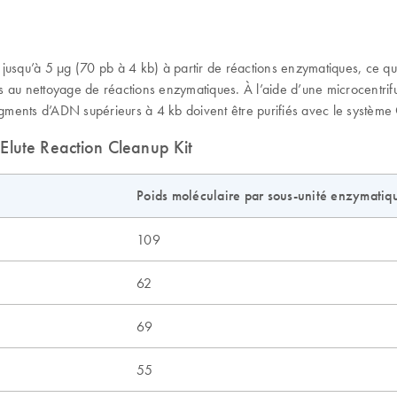
t jusqu’à 5 µg (70 pb à 4 kb) à partir de réactions enzymatiques, c
nées au nettoyage de réactions enzymatiques. À l’aide d’une microcent
ments d’ADN supérieurs à 4 kb doivent être purifiés avec le système
Elute Reaction Cleanup Kit
Poids moléculaire par sous-unité enzymatiq
109
62
69
55