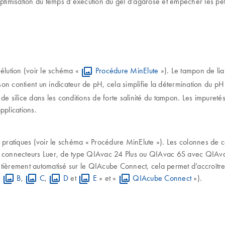
timisation du temps d’exécution du gel d’agarose et empêcher les petits
-élution (voir le schéma «
Procédure MinElute
»). Le tampon de lia
 contient un indicateur de pH, cela simplifie la détermination du pH op
de silice dans les conditions de forte salinité du tampon. Les impureté
pplications.
n pratiques (voir le schéma « Procédure MinElute »). Les colonnes de 
de connecteurs Luer, de type QIAvac 24 Plus ou QIAvac 6S avec QIAva
èrement automatisé sur le QIAcube Connect, cela permet d’accroître la pr
,
B
,
C
,
D
et
E
» et «
QIAcube Connect
»).