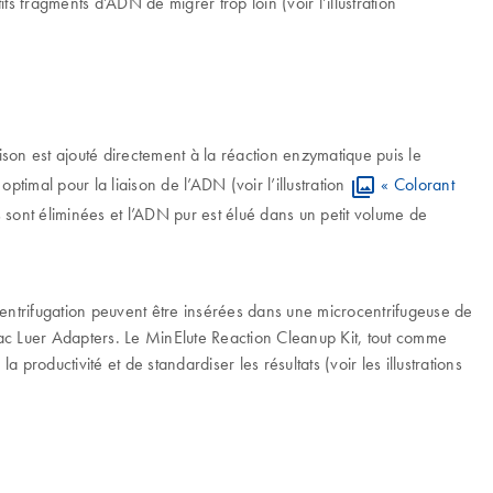
 fragments d’ADN de migrer trop loin (voir l’illustration
ison est ajouté directement à la réaction enzymatique puis le
timal pour la liaison de l’ADN (voir l’illustration
« Colorant
s sont éliminées et l’ADN pur est élué dans un petit volume de
centrifugation peuvent être insérées dans une microcentrifugeuse de
c Luer Adapters. Le MinElute Reaction Cleanup Kit, tout comme
oductivité et de standardiser les résultats (voir les illustrations