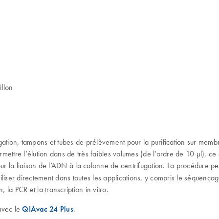
illon
gation, tampons et tubes de prélèvement pour la purification sur memb
rmettre l’élution dans de très faibles volumes (de l’ordre de 10 µl)
our la liaison de l’ADN à la colonne de centrifugation. La procédure p
iser directement dans toutes les applications, y compris le séquençage
 la PCR et la transcription in vitro.
 avec le
QIAvac 24 Plus
.