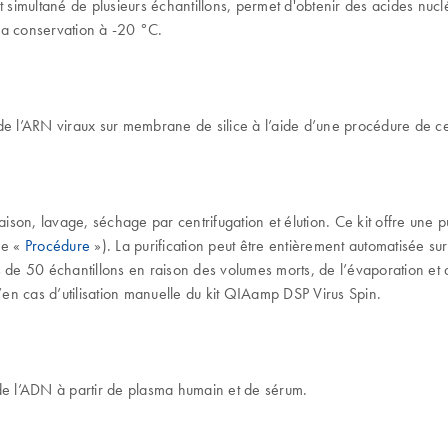
imultané de plusieurs échantillons, permet d'obtenir des acides nuclé
 la conservation à -20 °C.
de l’ARN viraux sur membrane de silice à l’aide d’une procédure de ce
ison, lavage, séchage par centrifugation et élution. Ce kit offre une pu
me «
Procédure
»). La purification peut être entièrement automatisée s
oins de 50 échantillons en raison des volumes morts, de l’évaporation 
en cas d’utilisation manuelle du kit QIAamp DSP Virus Spin.
de l’ADN à partir de plasma humain et de sérum.