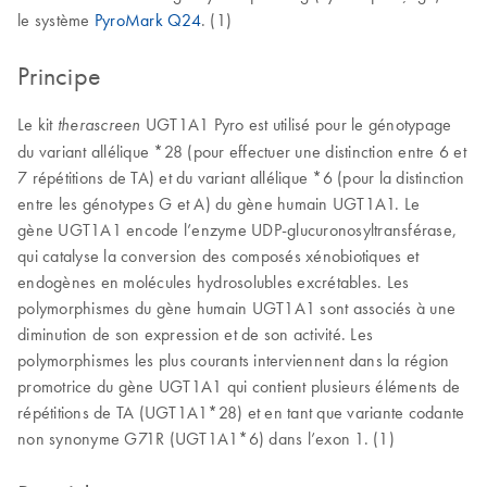
le système
PyroMark Q24
. (1)
Principe
Le kit
UGT1A1 Pyro est utilisé pour le génotypage
therascreen
du variant allélique *28 (pour effectuer une distinction entre 6 et
7 répétitions de TA) et du variant allélique *6 (pour la distinction
entre les génotypes G et A) du gène humain UGT1A1. Le
gène UGT1A1 encode l’enzyme UDP-glucuronosyltransférase,
qui catalyse la conversion des composés xénobiotiques et
endogènes en molécules hydrosolubles excrétables. Les
polymorphismes du gène humain UGT1A1 sont associés à une
diminution de son expression et de son activité. Les
polymorphismes les plus courants interviennent dans la région
promotrice du gène UGT1A1 qui contient plusieurs éléments de
répétitions de TA (UGT1A1*28) et en tant que variante codante
non synonyme G71R (UGT1A1*6) dans l’exon 1. (1)