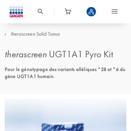
Solid Tumor
therascreen
therascreen
UGT1A1 Pyro Kit
Pour le génotypage des variants alléliques *28 et *6 du
gène UGT1A1 humain.