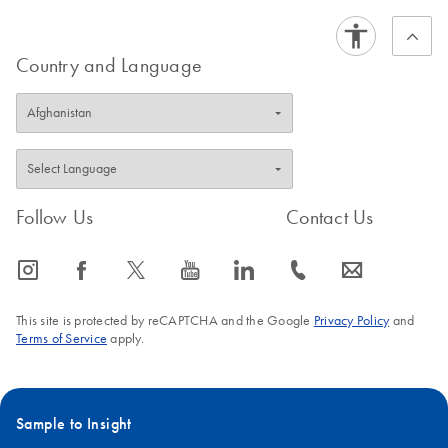
changes which affect the activity.
FAQ-2385
FAQ-2844
Country and Language
Follow Us
Contact Us
icon_0065_instagram-s
icon_0064_facebook-s
icon_0340_cc_gen_x-s
icon_0077_youtube-s
icon_0066_linkedin-s
icon_0072_phone-s
icon_0063_envelope-s
This site is protected by reCAPTCHA and the Google
Privacy Policy
and
Terms of Service
apply.
Sample to Insight