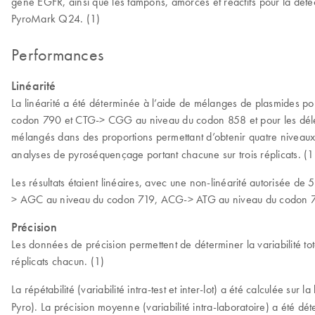
gène EGFR, ainsi que les tampons, amorces et réactifs pour la déte
PyroMark Q24. (1)
Performances
Linéarité
La linéarité a été déterminée à l’aide de mélanges de plasmides
codon 790 et CTG-> CGG au niveau du codon 858 et pour les délét
mélangés dans des proportions permettant d’obtenir quatre niveaux 
analyses de pyroséquençage portant chacune sur trois réplicats. (1
Les résultats étaient linéaires, avec une non-linéarité autorisée de
> AGC au niveau du codon 719, ACG-> ATG au niveau du codon 79
Précision
Les données de précision permettent de déterminer la variabilité to
réplicats chacun. (1)
La répétabilité (variabilité intra-test et inter-lot) a été calculée su
Pyro). La précision moyenne (variabilité intra-laboratoire) a été dé