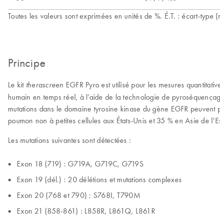
Toutes les valeurs sont exprimées en unités de %. É.T. : écart-typ
Principe
Le kit
EGFR Pyro est utilisé pour les mesures quantitat
therascreen
humain en temps réel, à l’aide de la technologie de pyroséquenç
mutations dans le domaine tyrosine kinase du gène EGFR peuvent p
poumon non à petites cellules aux États-Unis et 35 % en Asie de l’E
Les mutations suivantes sont détectées :
Exon 18 (719) : G719A, G719C, G719S
Exon 19 (dél.) : 20 délétions et mutations complexes
Exon 20 (768 et 790) : S768I, T790M
Exon 21 (858-861) : L858R, L861Q, L861R