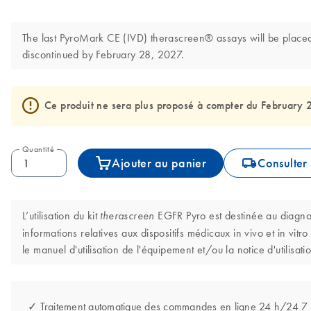
The last PyroMark CE (IVD) therascreen® assays will be placed 
discontinued by February 28, 2027.
Ce produit ne sera plus proposé à compter du February 
Quantité
icon_0062_deliver-s
Ajouter au panier
Consulter 
L’utilisation du kit
EGFR Pyro est destinée au diagnost
therascreen
informations relatives aux dispositifs médicaux in vivo et in vit
le manuel d'utilisation de l'équipement et/ou la notice d'utilisatio
✓ Traitement automatique des commandes en ligne 24 h/24 7