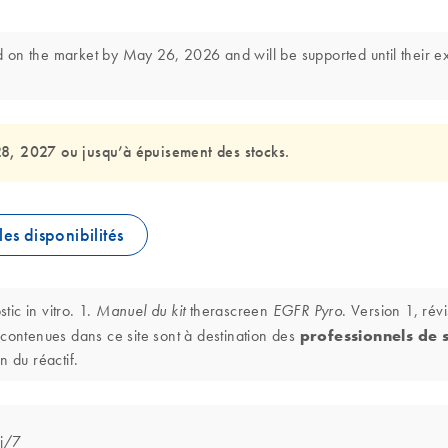
on the market by May 26, 2026 and will be supported until their exp
28, 2027 ou jusqu’à épuisement des stocks.
les disponibilités
ic in vitro. 1.
therascreen
. Version 1, ré
Manuel du kit
EGFR Pyro
ro contenues dans ce site sont à destination des
professionnels de 
n du réactif.
 j/7