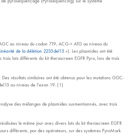
gie de pyroséquençage (Pyrosequencing) sur le système
-> AGC au niveau du codon 719, ACG-> ATG au niveau du
Linéarité de la délétion 2235del15
»). Les plasmides ont été
ois lots différents du kit
EGFR Pyro, lors de trois
therascreen
. Des résultats similaires ont été obtenus pour les mutations GGC-
l15 au niveau de l’exon 19. (1)
ar analyse des mélanges de plasmides susmentionnés, avec trois
es réalisées le même jour avec divers lots du kit
EGFR
therascreen
s jours différents, par des opérateurs, sur des systèmes PyroMark