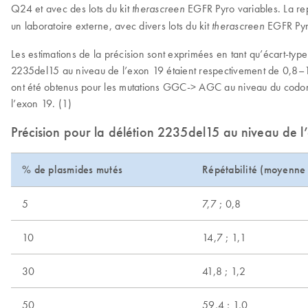
Q24 et avec des lots du kit
EGFR Pyro variables. La repr
therascreen
un laboratoire externe, avec divers lots du kit
EGFR Pyr
therascreen
Les estimations de la précision sont exprimées en tant qu’écart-type
2235del15 au niveau de l’exon 19 étaient respectivement de 0,8–1,2
ont été obtenus pour les mutations GGC-> AGC au niveau du cod
l’exon 19. (1)
Précision pour la délétion 2235del15 au niveau de l
% de plasmides mutés
Répétabilité (moyenne
5
7,7 ; 0,8
10
14,7 ; 1,1
30
41,8 ; 1,2
50
59,4 ; 1,0