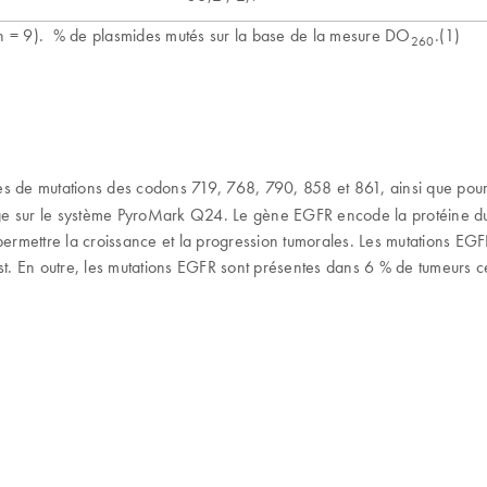
e (n = 9). % de plasmides mutés sur la base de la mesure DO
.(1)
260
ives de mutations des codons 719, 768, 790, 858 et 861, ainsi que pou
age sur le système PyroMark Q24. Le gène EGFR encode la protéine du
ermettre la croissance et la progression tumorales. Les mutations EG
st. En outre, les mutations EGFR sont présentes dans 6 % de tumeurs c