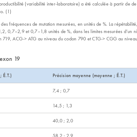
oductibilité (variabilité inter-laboratoire) a été calculée à partir de
o. (1)
 des fréquences de mutation mesurées, en unités de %. La répétabilité, 
, 0,7–2,9 et 0,7–1,8 unités de %, dans les limites mesurées d’un niv
on 719, ACG-> ATG au niveau du codon 790 et CTG-> CGG au niveau 
’exon 19
 ; É.T.)
Précision moyenne (moyenne ; É.T.)
7,4 ; 0,7
14,5 ; 1,3
40,0 ; 2,0
58,2 ; 2,9