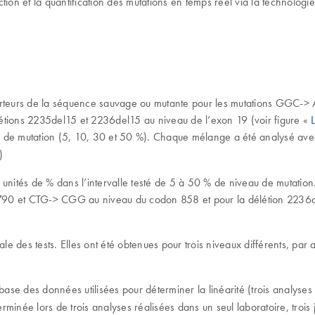
ction et la quantification des mutations en temps réel via la technolo
 porteurs de la séquence sauvage ou mutante pour les mutations GGC
ions 2235del15 et 2236del15 au niveau de l’exon 19 (voir figure «
de mutation (5, 10, 30 et 50 %). Chaque mélange a été analysé avec tr
)
 5 unités de % dans l’intervalle testé de 5 à 50 % de niveau de mutation
0 et CTG-> CGG au niveau du codon 858 et pour la délétion 2236de
tale des tests. Elles ont été obtenues pour trois niveaux différents, p
r la base des données utilisées pour déterminer la linéarité (trois analys
terminée lors de trois analyses réalisées dans un seul laboratoire, troi