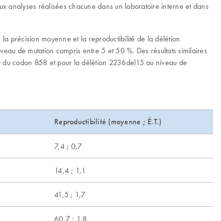
 deux analyses réalisées chacune dans un laboratoire interne et dans
la précision moyenne et la reproductibilité de la délétion
eau de mutation compris entre 5 et 50 %. Des résultats similaires
du codon 858 et pour la délétion 2236del15 au niveau de
Reproductibilité (moyenne ; É.T.)
7,4 ; 0,7
14,4 ; 1,1
41,5 ; 1,7
60,7 ; 1,8