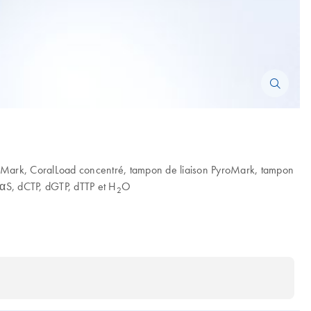
oMark, CoralLoad concentré, tampon de liaison PyroMark, tampon
αS, dCTP, dGTP, dTTP et H
O
2