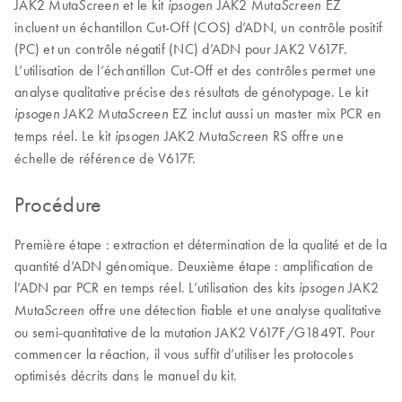
JAK2 Muta
et le kit
JAK2 Muta
EZ
Screen
ipsogen
Screen
incluent un échantillon Cut-Off (COS) d’ADN, un contrôle positif
(PC) et un contrôle négatif (NC) d’ADN pour JAK2 V617F.
L’utilisation de l’échantillon Cut-Off et des contrôles permet une
analyse qualitative précise des résultats de génotypage. Le kit
JAK2 Muta
EZ inclut aussi un master mix PCR en
ipsogen
Screen
temps réel. Le kit
JAK2 Muta
RS offre une
ipsogen
Screen
échelle de référence de V617F.
Procédure
Première étape : extraction et détermination de la qualité et de la
quantité d’ADN génomique. Deuxième étape : amplification de
l’ADN par PCR en temps réel. L’utilisation des kits
JAK2
ipsogen
Muta
offre une détection fiable et une analyse qualitative
Screen
ou semi-quantitative de la mutation JAK2 V617F/G1849T. Pour
commencer la réaction, il vous suffit d’utiliser les protocoles
optimisés décrits dans le manuel du kit.