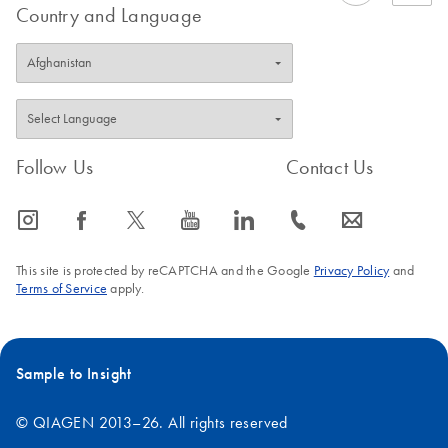
Country and Language
Follow Us
Contact Us
icon_0065_instagram-s
icon_0064_facebook-s
icon_0340_cc_gen_x-s
icon_0077_youtube-s
icon_0066_linkedin-s
icon_0072_phone-s
icon_0063_envelope-s
This site is protected by reCAPTCHA and the Google
Privacy Policy
and
Terms of Service
apply.
Sample to Insight
© QIAGEN 2013–26. All rights reserved