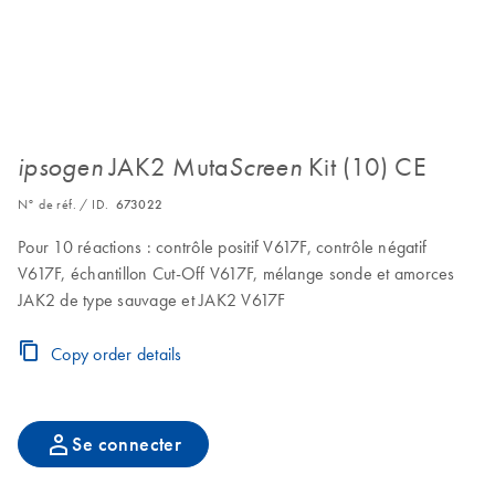
JAK2 Muta
Kit (10) CE
ipsogen
Screen
N° de réf. / ID.
673022
Pour 10 réactions : contrôle positif V617F, contrôle négatif
V617F, échantillon Cut-Off V617F, mélange sonde et amorces
JAK2 de type sauvage et JAK2 V617F
Copy order details
Se connecter