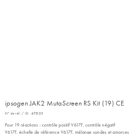
JAK2 Muta
RS Kit (19) CE
ipsogen
Screen
N° de réf. / ID.
673123
Pour 19 réactions : contrôle positif V617F, contrôle négatif
V617F, échelle de référence V617F, mélange sondes et amorces