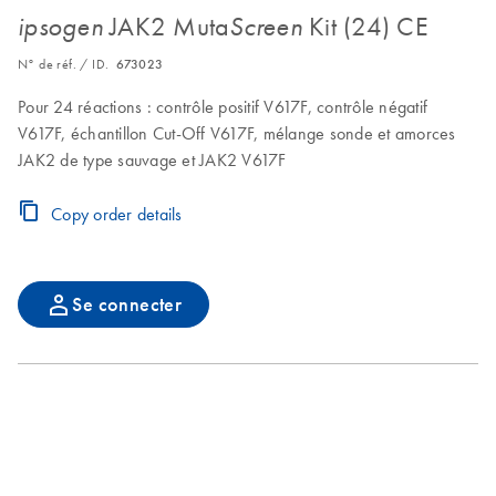
JAK2 Muta
Kit (24) CE
ipsogen
Screen
N° de réf. / ID.
673023
Pour 24 réactions : contrôle positif V617F, contrôle négatif
V617F, échantillon Cut-Off V617F, mélange sonde et amorces
JAK2 de type sauvage et JAK2 V617F
Copy order details
Se connecter