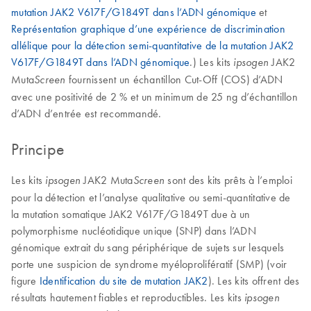
mutation JAK2 V617F/G1849T dans l’ADN génomique
et
Représentation graphique d’une expérience de discrimination
allélique pour la détection semi-quantitative de la mutation JAK2
V617F/G1849T dans l’ADN génomique
.) Les kits
JAK2
ipsogen
Muta
fournissent un échantillon Cut-Off (COS) d’ADN
Screen
avec une positivité de 2 % et un minimum de 25 ng d’échantillon
d’ADN d’entrée est recommandé.
Principe
Les kits
JAK2 Muta
sont des kits prêts à l’emploi
ipsogen
Screen
pour la détection et l’analyse qualitative ou semi-quantitative de
la mutation somatique JAK2 V617F/G1849T due à un
polymorphisme nucléotidique unique (SNP) dans l’ADN
génomique extrait du sang périphérique de sujets sur lesquels
porte une suspicion de syndrome myéloprolifératif (SMP) (voir
figure
Identification du site de mutation JAK2
). Les kits offrent des
résultats hautement fiables et reproductibles. Les kits
ipsogen