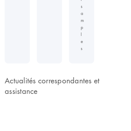
s
a
m
p
l
e
s
Actualités correspondantes et
assistance