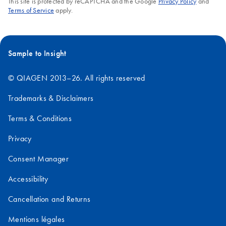
This site is protected by reCAPTCHA and the Google
Privacy Policy
and
Terms of Service
apply.
Sample to Insight
© QIAGEN 2013–26. All rights reserved
Trademarks & Disclaimers
Terms & Conditions
Privacy
Consent Manager
Accessibility
Cancellation and Returns
Mentions légales