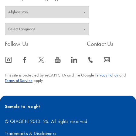
Follow Us
Contact Us
icon_0065_instagram-s
icon_0064_facebook-s
icon_0340_cc_gen_x-s
icon_0077_youtube-s
icon_0066_linkedin-s
icon_0072_phone-s
icon_0063_envelope-s
This site is protected by reCAPTCHA and the Google
Privacy Policy
and
Terms of Service
apply.
Sample to Insight
© QIAGEN 2013–26. All rights reserved
Trademarks & Disclaimers