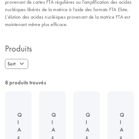
provenant de cartes FTA régulières ou l’amplification des acides
nucléiques libérés de la matrice à l’aide des formats FTA Elute.
L’élution des acides nucléiques provenant de la matrice FTA est
maintenant même plus efficace.
Produits
Sort
8 produits trouvés
Q
Q
Q
Q
I
I
I
I
A
A
A
A
c
c
c
c