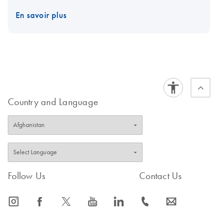
En savoir plus
Country and Language
Follow Us
Contact Us
icon_0065_instagram-s
icon_0064_facebook-s
icon_0340_cc_gen_x-s
icon_0077_youtube-s
icon_0066_linkedin-s
icon_0072_phone-s
icon_0063_envelope-s