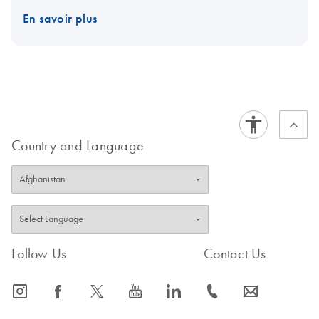
En savoir plus
Country and Language
Follow Us
Contact Us
icon_0065_instagram-s
icon_0064_facebook-s
icon_0340_cc_gen_x-s
icon_0077_youtube-s
icon_0066_linkedin-s
icon_0072_phone-s
icon_0063_envelope-s