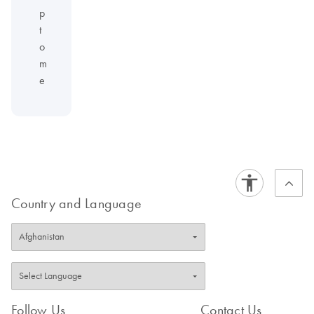
p
t
o
m
e
Country and Language
Follow Us
Contact Us