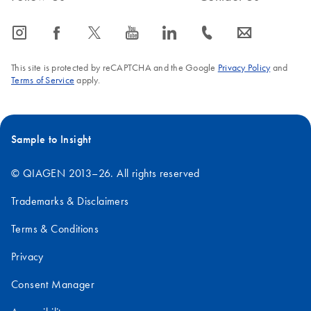
icon_0065_instagram-s
icon_0064_facebook-s
icon_0340_cc_gen_x-s
icon_0077_youtube-s
icon_0066_linkedin-s
icon_0072_phone-s
icon_0063_envelope-s
This site is protected by reCAPTCHA and the Google
Privacy Policy
and
Terms of Service
apply.
Sample to Insight
© QIAGEN 2013–26. All rights reserved
Trademarks & Disclaimers
Terms & Conditions
Privacy
Consent Manager