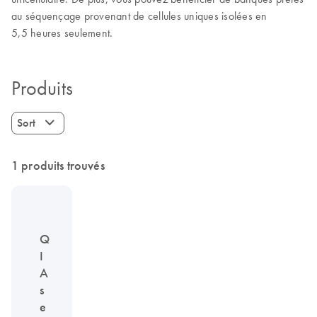
au séquençage provenant de cellules uniques isolées en
5,5 heures seulement.
Produits
Sort
1 produits trouvés
Q
I
A
s
e