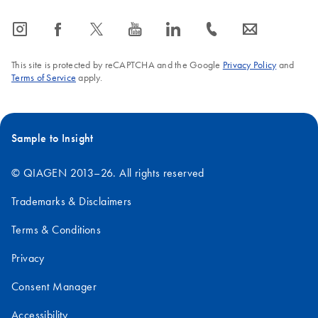
icon_0065_instagram-s
icon_0064_facebook-s
icon_0340_cc_gen_x-s
icon_0077_youtube-s
icon_0066_linkedin-s
icon_0072_phone-s
icon_0063_envelope-s
This site is protected by reCAPTCHA and the Google
Privacy Policy
and
Terms of Service
apply.
Sample to Insight
© QIAGEN 2013–26. All rights reserved
Trademarks & Disclaimers
Terms & Conditions
Privacy
Consent Manager
Accessibility