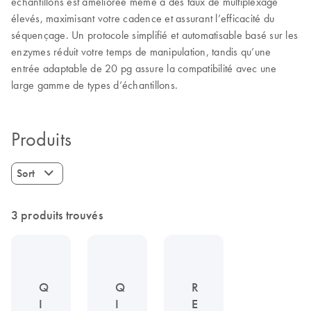
échantillons est améliorée même à des taux de multiplexage
élevés, maximisant votre cadence et assurant l’efficacité du
séquençage. Un protocole simplifié et automatisable basé sur les
enzymes réduit votre temps de manipulation, tandis qu’une
entrée adaptable de 20 pg assure la compatibilité avec une
large gamme de types d’échantillons.
Produits
Sort
3 produits trouvés
Q
Q
R
I
I
E