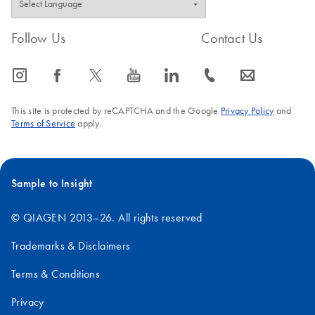
Follow Us
Contact Us
icon_0065_instagram-s
icon_0064_facebook-s
icon_0340_cc_gen_x-s
icon_0077_youtube-s
icon_0066_linkedin-s
icon_0072_phone-s
icon_0063_envelope-s
This site is protected by reCAPTCHA and the Google
Privacy Policy
and
Terms of Service
apply.
Sample to Insight
© QIAGEN 2013–26. All rights reserved
Trademarks & Disclaimers
Terms & Conditions
Privacy