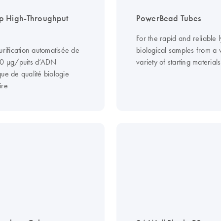
p High-Throughput
PowerBead Tubes
For the rapid and reliable l
urification automatisée de
biological samples from a
20 µg/puits d’ADN
variety of starting materials
ue de qualité biologie
ire