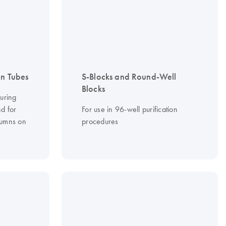
on Tubes
S-Blocks and Round-Well
Blocks
during
d for
For use in 96-well purification
lumns on
procedures