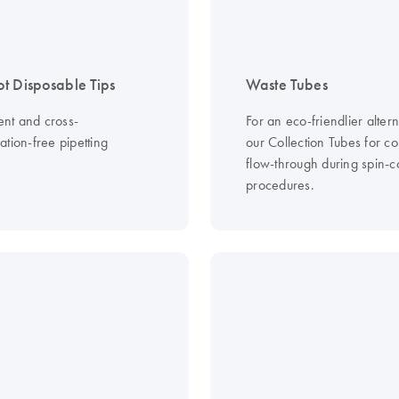
t Disposable Tips
Waste Tubes
ient and cross-
For an eco-friendlier altern
tion-free pipetting
our Collection Tubes for co
flow-through during spin-
procedures.