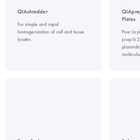
QIAshredder
QIApre
Plates
For simple and rapid
homogenization of cell and tissue
Pour la p
lysates
jusqu’à 
plasmidiq
molécula