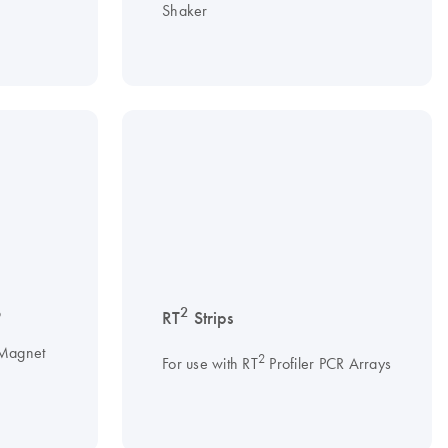
Shaker
B
2
RT
Strips
 Magnet
2
For use with RT
Profiler PCR Arrays