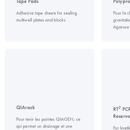
Tape Pads
Polypr
Adhesive tape sheets for sealing
Pour la 
multiwell plates and blocks
gravitat
Agarose
QIArack
2
RT
PCR
Reservo
Pour tenir les pointes QIAGEN, ce
qui permet un drainage et une
For load