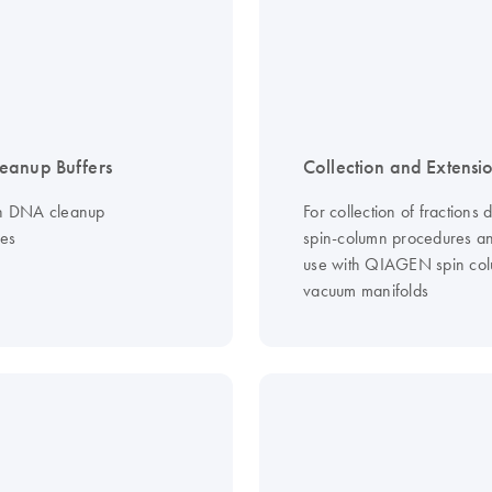
eanup Buffers
Collection and Extensi
in DNA cleanup
For collection of fractions 
es
spin-column procedures an
use with QIAGEN spin co
vacuum manifolds