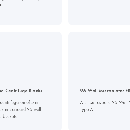
e
be Centrifuge Blocks
96-Well Microplates F
centrifugation of 5 ml
À utiliser avec le 96-Well
es in standard 96 well
Type A
e buckets