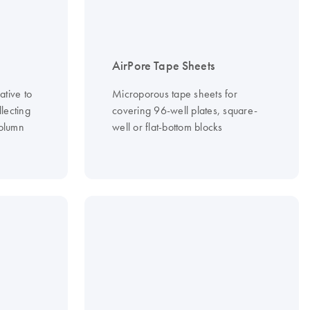
AirPore Tape Sheets
ative to
Microporous tape sheets for
llecting
covering 96-well plates, square-
column
well or flat-bottom blocks