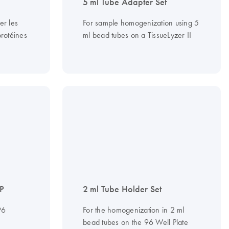
5 ml Tube Adapter Set
ser les
For sample homogenization using 5
protéines
ml bead tubes on a TissueLyzer II
MP
2 ml Tube Holder Set
96
For the homogenization in 2 ml
bead tubes on the 96 Well Plate