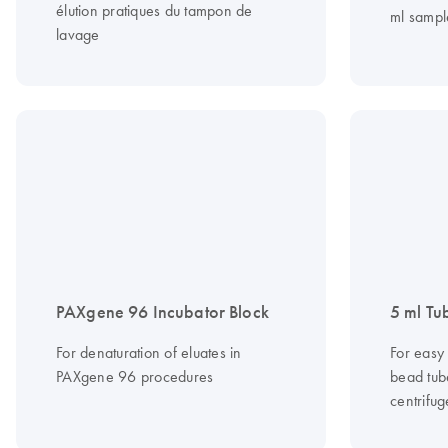
élution pratiques du tampon de
ml sampl
lavage
PAXgene 96 Incubator Block
5 ml Tu
For denaturation of eluates in
For easy 
PAXgene 96 procedures
bead tub
centrifug