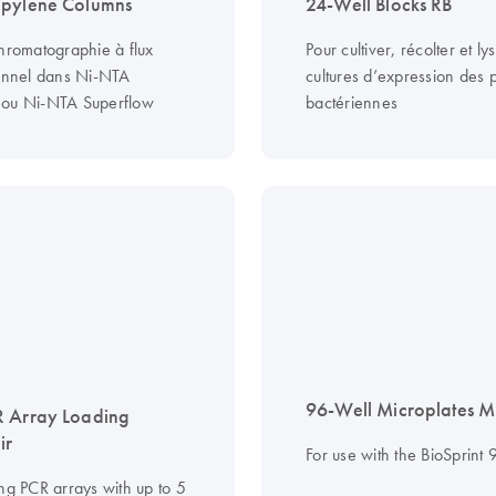
opylene Columns
24-Well Blocks RB
chromatographie à flux
Pour cultiver, récolter et ly
ionnel dans Ni-NTA
cultures d’expression des 
 ou Ni-NTA Superflow
bactériennes
96-Well Microplates 
 Array Loading
ir
For use with the BioSprint 
ing PCR arrays with up to 5