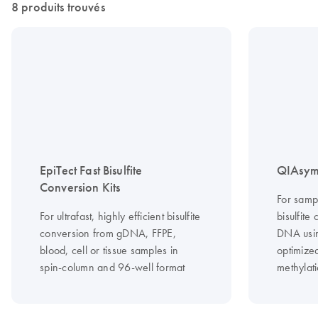
8 produits trouvés
EpiTect Fast Bisulfite
QIAsymp
Conversion Kits
For samp
For ultrafast, highly efficient bisulfite
bisulfite
conversion from gDNA, FFPE,
DNA usi
blood, cell or tissue samples in
optimize
spin-column and 96-well format
methylati