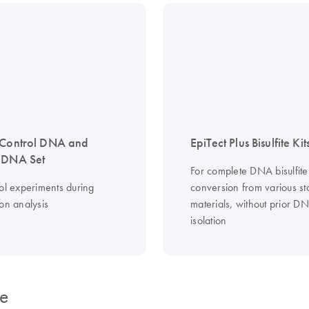
 Control DNA and
EpiTect Plus Bisulfite Kit
 DNA Set
For complete DNA bisulfite
rol experiments during
conversion from various st
on analysis
materials, without prior D
isolation
ce