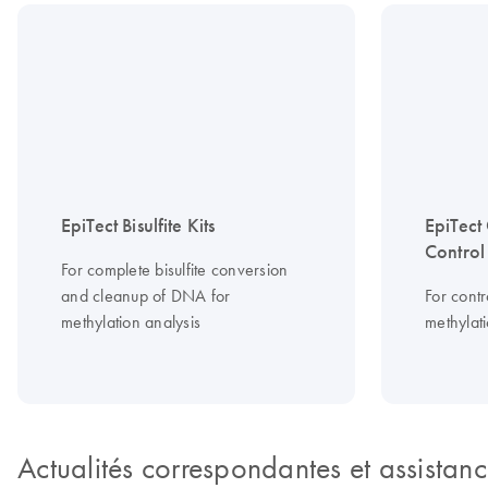
EpiTect Bisulfite Kits
EpiTect
Control
For complete bisulfite conversion
and cleanup of DNA for
For cont
methylation analysis
methylati
Actualités correspondantes et assistan