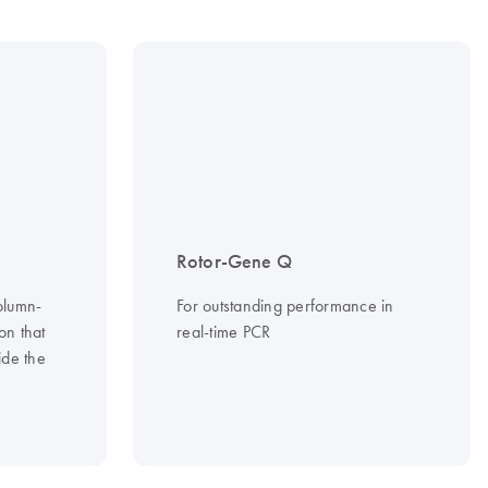
Rotor-Gene Q
column-
For outstanding performance in
on that
real-time PCR
ide the