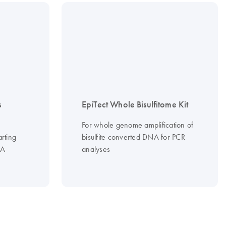
s
EpiTect Whole Bisulfitome Kit
For whole genome amplification of
arting
bisulfite converted DNA for PCR
NA
analyses