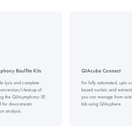
hony Bisulfite Kits
QIAcube Connect
le lysis and complete
For fully automated, spin-
 conversion/cleanup of
based nucleic acid extracti
ng the QIAsymphony SP,
you can manage from outs
d for downstream
lab using QIAsphere
on analysis.