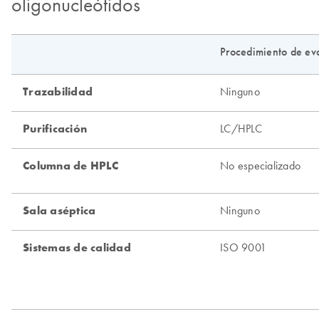
oligonucleótidos