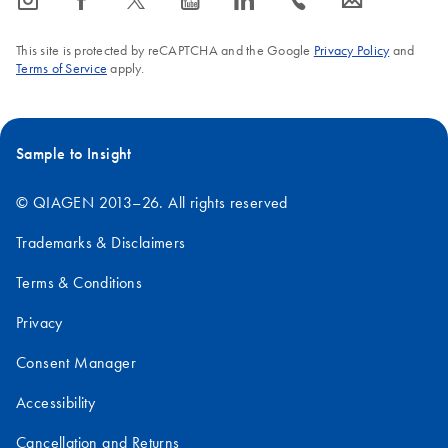
icon_0065_instagram-s
icon_0064_facebook-s
icon_0340_cc_gen_x-s
icon_0077_youtube-s
icon_0066_linkedin-s
icon_0072_phone-s
icon_0063_envelope-s
This site is protected by reCAPTCHA and the Google
Privacy Policy
and
Terms of Service
apply.
Sample to Insight
© QIAGEN 2013–26. All rights reserved
Trademarks & Disclaimers
Terms & Conditions
Privacy
Consent Manager
Accessibility
Cancellation and Returns