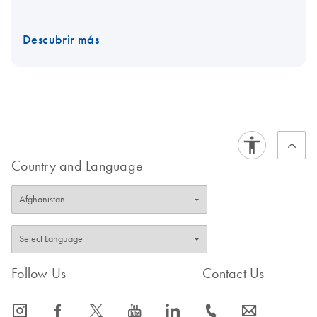
Descubrir más
Country and Language
Follow Us
Contact Us
icon_0065_instagram-s
icon_0064_facebook-s
icon_0340_cc_gen_x-s
icon_0077_youtube-s
icon_0066_linkedin-s
icon_0072_phone-s
icon_0063_envelope-s