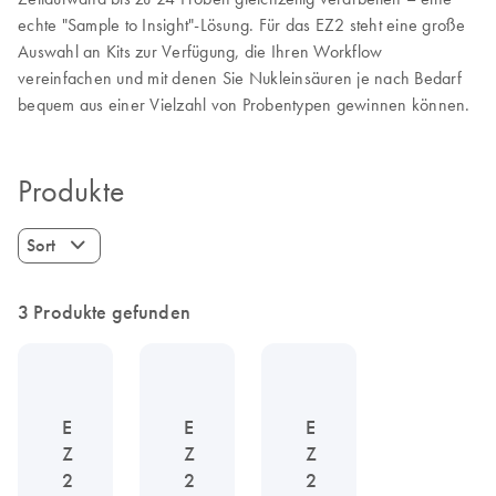
echte "Sample to Insight"-Lösung. Für das EZ2 steht eine große
Auswahl an Kits zur Verfügung, die Ihren Workflow
vereinfachen und mit denen Sie Nukleinsäuren je nach Bedarf
bequem aus einer Vielzahl von Probentypen gewinnen können.
Produkte
Sort
3 Produkte gefunden
E
E
E
Z
Z
Z
2
2
2