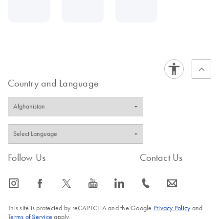
Country and Language
Follow Us
Contact Us
icon_0065_instagram-s
icon_0064_facebook-s
icon_0340_cc_gen_x-s
icon_0077_youtube-s
icon_0066_linkedin-s
icon_0072_phone-s
icon_0063_envelope-s
This site is protected by reCAPTCHA and the Google
Privacy Policy
and
Terms of Service
apply.