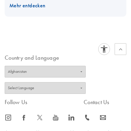
Mehr entdecken
Country and Language
Follow Us
Contact Us
icon_0065_instagram-s
icon_0064_facebook-s
icon_0340_cc_gen_x-s
icon_0077_youtube-s
icon_0066_linkedin-s
icon_0072_phone-s
icon_0063_envelope-s