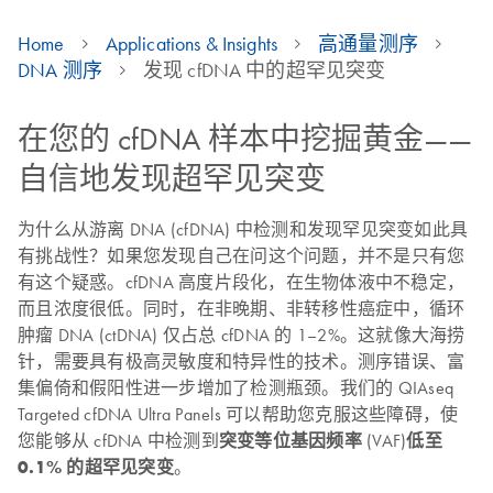
Home
Applications & Insights
高通量测序
DNA 测序
发现 cfDNA 中的超罕见突变
在您的 cfDNA 样本中挖掘黄金——
自信地发现超罕见突变
为什么从游离 DNA (cfDNA) 中检测和发现罕见突变如此具
有挑战性？如果您发现自己在问这个问题，并不是只有您
有这个疑惑。cfDNA 高度片段化，在生物体液中不稳定，
而且浓度很低。同时，在非晚期、非转移性癌症中，循环
肿瘤 DNA (ctDNA) 仅占总 cfDNA 的 1–2%。这就像大海捞
针，需要具有极高灵敏度和特异性的技术。测序错误、富
集偏倚和假阳性进一步增加了检测瓶颈。我们的 QIAseq
Targeted cfDNA Ultra Panels 可以帮助您克服这些障碍，使
您能够从 cfDNA 中检测到
突变等位基因频率
(VAF)
低至
0.1% 的超罕见突变
。