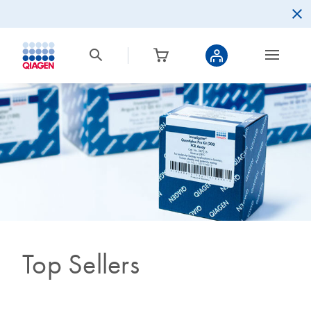
Top Sellers