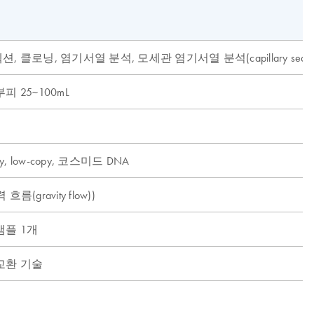
, 클로닝, 염기서열 분석, 모세관 염기서열 분석(capillary sequen
피 25~100mL
py, low-copy, 코스미드 DNA
름(gravity flow))
샘플 1개
교환 기술