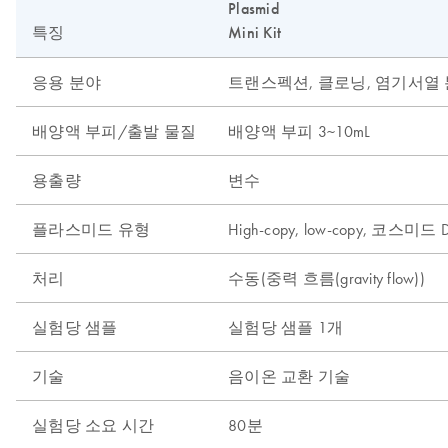
Plasmid
특징
Mini Kit
응용 분야
트랜스펙션, 클로닝, 염기서열 분석, 
배양액 부피/출발 물질
배양액 부피 3~10mL
용출량
변수
플라스미드 유형
High-copy, low-copy, 코스미드 
처리
수동(중력 흐름(gravity flow))
실험당 샘플
실험당 샘플 1개
기술
음이온 교환 기술
실험당 소요 시간
80분