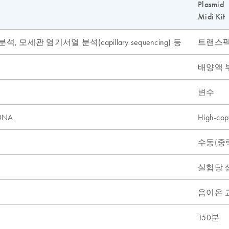
Plasmid
Midi Kit
모세관 염기서열 분석(capillary sequencing) 등
트랜스펙션
배양액 부
변수
DNA
High-co
수동(중력 흐
실험당 
음이온 
150분