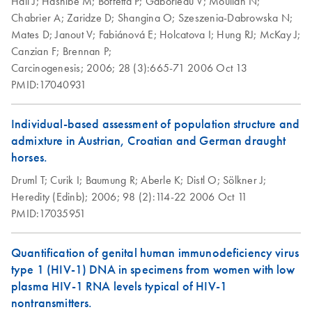
Hall J;
Hashibe M;
Boffetta P;
Gaborieau V;
Moullan N;
Isolation of genomic
Chabrier A;
Zaridze D;
Shangina O;
Szeszenia-Dabrowska N;
EN
Download
PDF
(53KB)
DNA from saliva and
Mates D;
Janout V;
Fabiánová E;
Holcatova I;
Hung RJ;
McKay J;
mouthwash using the
Canzian F;
Brennan P;
QIAamp DNA Blood
Carcinogenesis;
2006;
28 (3):665-71
2006 Oct 13
Mini Kit; spin
PMID:17040931
procedure
Individual-based assessment of population structure and
Purification of
EN
Download
PDF
(509.4KB)
admixture in Austrian, Croatian and German draught
genomic DNA from
horses.
the PAXgene Blood
Druml T;
Curik I;
Baumung R;
Aberle K;
Distl O;
Sölkner J;
ccfDNA Tube using
Heredity (Edinb);
2006;
98 (2):114-22
2006 Oct 11
the QIAamp DNA
PMID:17035951
Blood Mini Kit
QIAamp Blood
Quantification of genital human immunodeficiency virus
EN
Download
PDF
(496.9KB)
Mini Kit
type 1 (HIV-1) DNA in specimens from women with low
plasma HIV-1 RNA levels typical of HIV-1
nontransmitters.
Streptokinase
EN
Download
PDF
(34.1KB)