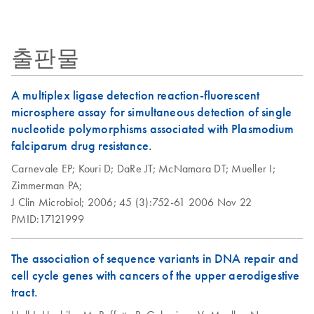
DNA kits
Blood Handbook —
Important Note:
EN
Download
PDF
(45.6KB)
Midi Kit
June 2012 - (EN)
Replacement of
As starting material, 5 g soil was mixed with different
QIAcube Kits
Collection
EN
Download
PDF
(242.7KB)
출판물
3
Product Profile
QIAamp DNA Blood
Microtube Caps
amounts of
cells. Sensitivity was 5 x 10
Bacillus subtilis
EN
Download
PDF
(464KB)
Midi/Maxi
cells/5g soil.
July 2024
Handbook
A multiplex ligase detection reaction-fluorescent
Isolation of genomic
EN
Download
microsphere assay for simultaneous detection of single
For large-scale genomic and viral DNA purification from
PDF
(53.4KB)
Replacement of
EN
Download
PDF
(102.3KB)
DNA from dried
nucleotide polymorphisms associated with Plasmodium
whole blood, plasma, serum, body fluids, lymphocytes
Collection
blood spots using
falciparum drug resistance.
Microtubes
the QIAamp 96
QIAamp DNA Mini
EN
Download
Carnevale EP;
Kouri D;
DaRe JT;
McNamara DT;
PDF
(2.7MB)
Mueller I;
DNA Blood Kit
and Blood Mini
Zimmerman PA;
Handbook
J Clin Microbiol;
2006;
45 (3):752-61
2006 Nov 22
Isolation of genomic
EN
Download
PDF
(53.5KB)
PMID:17121999
DNA from saliva
and mouthwash
The association of sequence variants in DNA repair and
using the QIAamp
cell cycle genes with cancers of the upper aerodigestive
DNA Blood Mini Kit
tract.
vacuum procedure