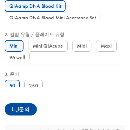
QIAamp DNA Blood Kit
QIAamp DNA Blood Mini Accessory Set
컬럼 유형
플레이트 유형
Mini
Mini QIAcube
Midi
Maxi
96 well
준비
50
250
문의