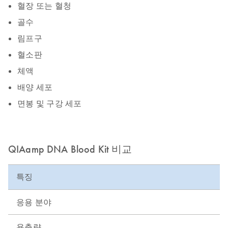
혈장 또는 혈청
골수
림프구
혈소판
체액
배양 세포
면봉 및 구강 세포
QIAamp DNA Blood Kit 비교
특징
Q
응용 분야
P
용출량
5