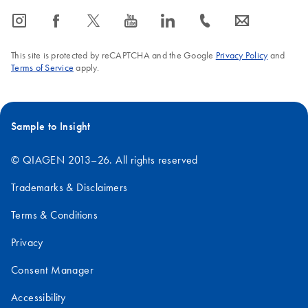
icon_0065_instagram-s
icon_0064_facebook-s
icon_0340_cc_gen_x-s
icon_0077_youtube-s
icon_0066_linkedin-s
icon_0072_phone-s
icon_0063_envelope-s
This site is protected by reCAPTCHA and the Google
Privacy Policy
and
Terms of Service
apply.
Sample to Insight
© QIAGEN 2013–26. All rights reserved
Trademarks & Disclaimers
Terms & Conditions
Privacy
Consent Manager
Accessibility