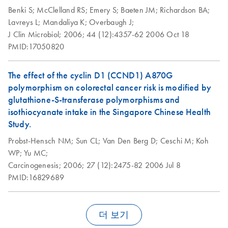
treatment of clotted
Benki S;
McClelland RS;
Emery S;
Baeten JM;
Richardson BA;
blood
Lavreys L;
Mandaliya K;
Overbaugh J;
J Clin Microbiol;
2006;
44 (12):4357-62
2006 Oct 18
PMID:17050820
The effect of the cyclin D1 (CCND1) A870G
polymorphism on colorectal cancer risk is modified by
glutathione-S-transferase polymorphisms and
isothiocyanate intake in the Singapore Chinese Health
Study.
Probst-Hensch NM;
Sun CL;
Van Den Berg D;
Ceschi M;
Koh
WP;
Yu MC;
Carcinogenesis;
2006;
27 (12):2475-82
2006 Jul 8
PMID:16829689
더 보기