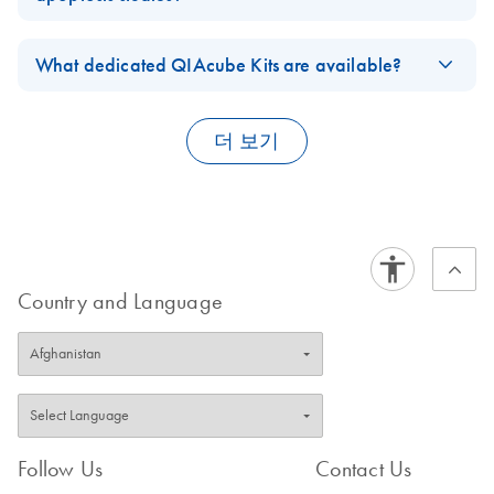
contain chaotropic agents that can inactivate some biohazardous
the range of 100 bp to 10 kb.
Yes. We have used the
QIAamp DNA Blood Mini Kit
to purify
material, local regulations dictate the proper way to dispose of
DNA fragments as small as 168 base pairs. Our product profile
What dedicated QIAcube Kits are available?
FAQ-100
biohazards. DO NOT add bleach or acidic solutions directly to
for this kit shows a picture of the
apoptotic banding
the sample-preparation waste. Guanidine hydrochloride in the
Dedicated QIAcube kits are the
RNeasy Mini QIAcube Kit
,
pattern
obtained after storage of blood samples at 4°C for
sample-preparation waste can form highly reactive compounds
QIAamp DNA Mini QIAcube Kit
,
the
QIAamp DNA Blood Mini
extended periods of time prior to isolating DNA.
더 보기
when combined with bleach.
QIAcube Kit
, and the
QIAamp Viral RNA Mini QIAcube Kit
. In
Please access our
Material Safety Data Sheets
(MSDS) online
addition to these kits are the
QIAamp PowerFecal Pro DNA
for detailed information on the reagents for each respective kit.
QIAcube Kit
, the
DNeasy PowerSoil Pro QIAcube Kit
using
Power technology, and the
DNeasy Blood & Tissue QIAcube Kit
.
FAQ-12
FAQ-149
Country and Language
FAQ-2337
Follow Us
Contact Us