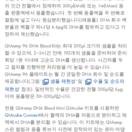
의 인간 전혈에서 정제하여 300µl(Midi) 또는 1ml(Maxi) 용
출 완충액에서 용출했습니다. 첫 번째 용출액을 두 번째로
컬럼에 넣고 다시 원심분리했습니다(재용출). DNA 회수 백
분율은 백혈구 하나당 6.6pg의 DNA를 함유하고 있다고 가
정하여 계산했습니다.
QIAamp 96 DNA Blood Kit는 최대 200µl 크기의 샘플을 처리
할 수 있으며, 2~3시간 안에 192개의 샘플을 준비하여 준비
회당 1분 이내에 고순도 DNA를 생산합니다. 시간차를 두
고 절차를 진행하면 처리량을 더 높일 수 있습니다.
QIAamp 96 플레이트는 웰 간 균일한 DNA 회수 및 순도를
제공합니다(그림 '
샘플 재현성
' 및 '
수율 및 순도의
재현성
' 참조). 일반적인 수율은 건강한 전혈 200μl당 6μg
이며 용출량은 50~200μl입니다.
전용 QIAamp DNA Blood Mini QIAcube 키트를 사용하면
QIAcube Connect
에서 혈액의 DNA를 자동으로 분리하고 체
액에서 DNA를 분리할 수 있습니다. 이 키트에는 QIAamp
스핀 컬럼과 용출 튜브가 사전에 장착되어 있는 로터 어댑