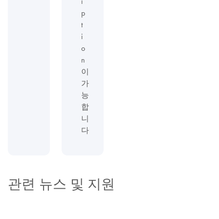
i
p
t
i
o
n
이
가
능
합
니
다
관련 뉴스 및 지원