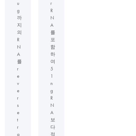
u
r
g
R
까
N
지
A
의
를
R
포
N
함
A
하
를
여
r
5
e
1
v
n
e
g
r
R
s
N
e
A
t
보
r
다
a
적