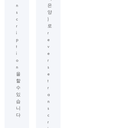
n
은
s
양
c
)
r
로
i
r
p
e
t
v
i
e
o
r
n
s
을
e
할
t
수
r
있
a
습
n
니
s
다
c
r