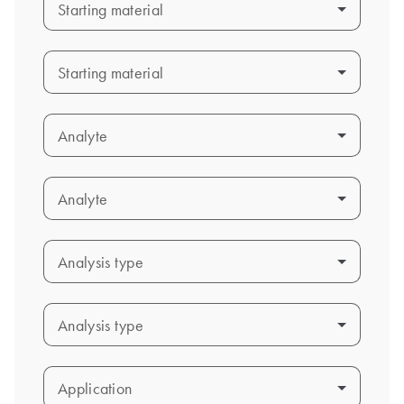
Starting material
Starting material
Starting material
Starting material
Analyte
Analyte
Analyte
Analyte
Analysis type
Analysis type
Analysis type
Analysis type
Application
Application