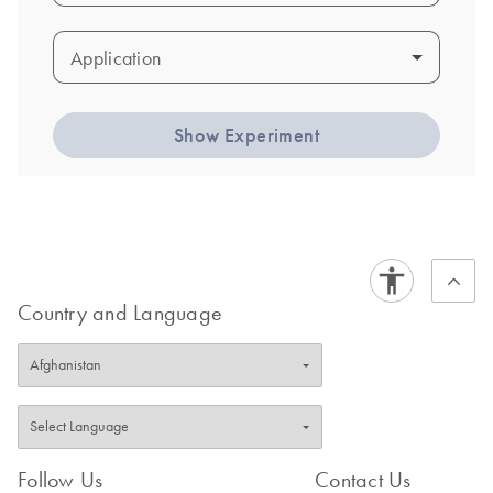
Application
Application
Show Experiment
Country and Language
Follow Us
Contact Us