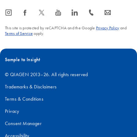
icon_0065_instagram-s
icon_0064_facebook-s
icon_0340_cc_gen_x-s
icon_0077_youtube-s
icon_0066_linkedin-s
icon_0072_phone-s
icon_0063_envelope-s
This site is protected by reCAPTCHA and the Google
Privacy Policy
and
Terms of Service
apply.
Sample to Insight
© QIAGEN 2013–26. All rights reserved
Trademarks & Disclaimers
Terms & Conditions
Privacy
Consent Manager
Accessibility