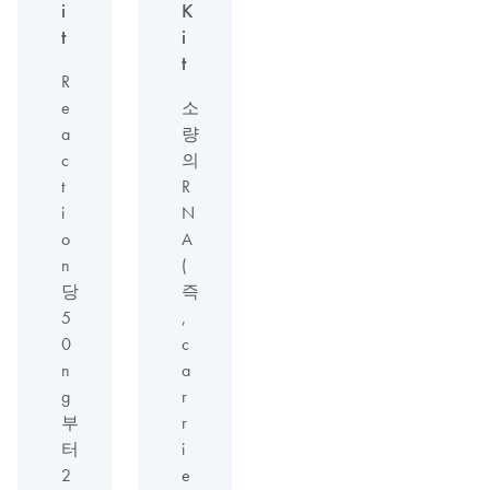
i
K
t
i
t
R
e
소
a
량
c
의
t
R
i
N
o
A
n
(
당
즉
5
,
0
c
n
a
g
r
부
r
터
i
2
e