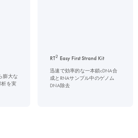
2
RT
Easy First Strand Kit
迅速で効率的な一本鎖cDNA合
から膨大な
成とRNAサンプル中のゲノム
解析を実
DNA除去