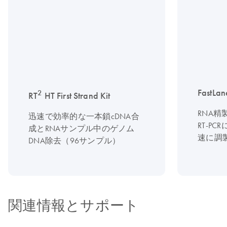
FastLan
2
RT
HT First Strand Kit
RNA
迅速で効率的な一本鎖cDNA合
RT-P
成とRNAサンプル中のゲノム
速に調
DNA除去（96サンプル）
関連情報とサポート