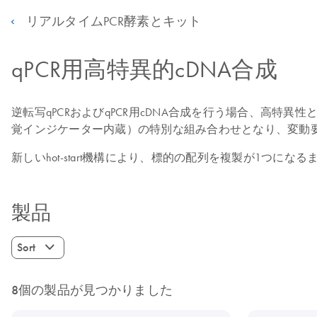
リアルタイムPCR酵素とキット
qPCR用高特異的cDNA合成
逆転写qPCRおよびqPCR用cDNA合成を行う場合、高特
覚インジケーター内蔵）の特別な組み合わせとなり、変動
新しいhot-start機構により、標的の配列を複製が1つになるま
製品
Sort
8個の製品が見つかりました