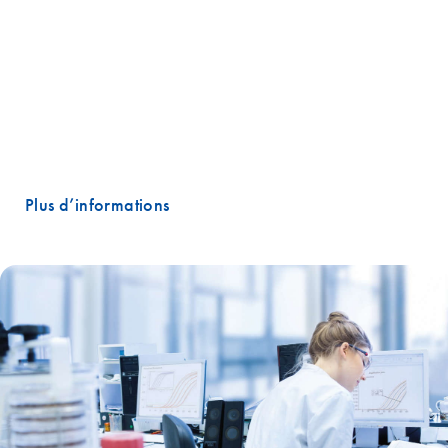
permette une analyse fiable des données. Bien qu’il s’agisse de l’une
des méthodes de laboratoire les plus courantes, la complexité de la
conception des expériences de PCR inquiète encore de nombreux
chercheurs. Les solutions de PCR en point final de QIAGEN éliminent
cette source d’inquiétude, car elles ont été développées pour
accomplir correctement toutes les analyses de PCR, dès la première
tentative.
Plus d’informations