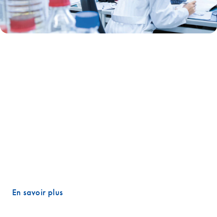
Real-time qPCR
Notre gamme de PCR en temps réel et de RT-PCR est l’une des plus
avancées. Une combinaison unique de contrôles en cours de
traitement supprime la variabilité et les erreurs, simplifiant votre
travail. Elle est associée à un catalogue sans équivalent de dosages
et de panels de PCR préconçus, ainsi qu’à la possibilité de
personnaliser les vôtres à l’aide de nos algorithmes de conception
avancée. Résultat ? Quantification précise et reproductible et
profilage de tous les miRNA, ARNm ou lncARN cibles, sans le
moindre problème.
En savoir plus