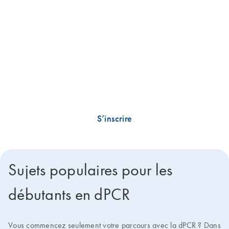
réception
Découvrez des ressources scientifiques précieuses, obtenez des
actualités concernant les derniers webinaires et événements, écoutez
de nouveaux épisodes de podcast et apprenez-en plus en avant-
première au sujet des lancements de produits intéressants.
S’inscrire
Sujets populaires pour les
débutants en dPCR
Vous commencez seulement votre parcours avec la dPCR ? Dans