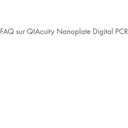
FAQ sur QIAcuity Nanoplate Digital PCR
Recevez gratuitement des informations
sur la dPCR dans votre boîte de