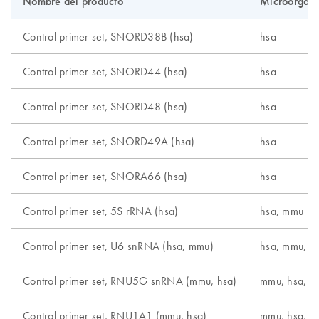
Nombre del producto
Microorgani
Control primer set, SNORD38B (hsa)
hsa
Control primer set, SNORD44 (hsa)
hsa
Control primer set, SNORD48 (hsa)
hsa
Control primer set, SNORD49A (hsa)
hsa
Control primer set, SNORA66 (hsa)
hsa
Control primer set, 5S rRNA (hsa)
hsa, mmu
Control primer set, U6 snRNA (hsa, mmu)
hsa, mmu, r
Control primer set, RNU5G snRNA (mmu, hsa)
mmu, hsa, r
Control primer set, RNU1A1 (mmu, hsa)
mmu, hsa, r