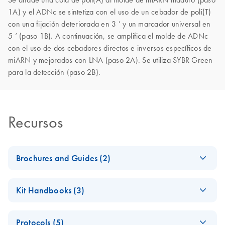
1A) y el ADNc se sintetiza con el uso de un cebador de poli(T)
con una fijación deteriorada en 3 ’ y un marcador universal en
5 ’ (paso 1B). A continuación, se amplifica el molde de ADNc
con el uso de dos cebadores directos e inversos específicos de
miARN y mejorados con LNA (paso 2A). Se utiliza SYBR Green
para la detección (paso 2B).
Recursos
Brochures and Guides (2)
miRCURY LNA
EN
Download
PDF
(488.8KB)
Kit Handbooks (3)
miRNA PCR
System
miRCURY LNA
EN
Download
PDF
(1.6MB)
Protocols (5)
miRNA PCR Assay