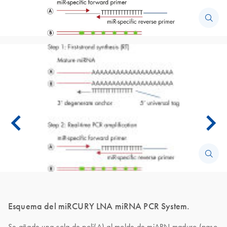
Esquema del miRCURY LNA miRNA PCR System.
Se añade una cola de poli(A) al molde de miARN maduro (paso