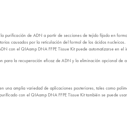
urificación de ADN a partir de secciones de tejido fijado en formol e 
torios causados por la reticulación del formol de los ácidos nucleicos.
ADN con el QIAamp DNA FFPE Tissue Kit puede automatizarse en el 
n para la recuperación eficaz de ADN y la eliminación opcional de ar
n una amplia variedad de aplicaciones posteriores, tales como polim
urificado con el QIAamp DNA FFPE Tissue Kit también se puede usar e