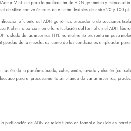
QIAamp MinElute para la purificación de ADN genómico y mitocondria
 de sílice con volúmenes de elución flexibles de entre 20 y 100 µl.
urificación eficiente del ADN genómico procedente de secciones tisul
asa K elimina parcialmente la reticulación del formol en el ADN liber
DN aislado de las muestras FFPE normalmente presenta un peso molecu
tigüedad de la mezcla, así como de las condiciones empleadas para la
ación de la parafina, lisado, calor, unión, lavado y elución (consult
decuado para el procesamiento simultáneo de varias muestras, prod
 purificación de ADN de tejido fijado en formol e incluido en parafi