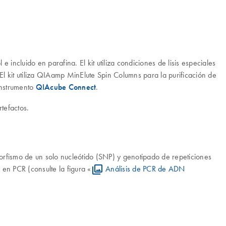
incluido en parafina. El kit utiliza condiciones de lisis especiales
 El kit utiliza QIAamp MinElute Spin Columns para la purificación de
instrumento
QIAcube Connect
.
tefactos.
orfismo de un solo nucleótido (SNP) y genotipado de repeticiones
n PCR (consulte la figura «
Análisis de PCR de ADN