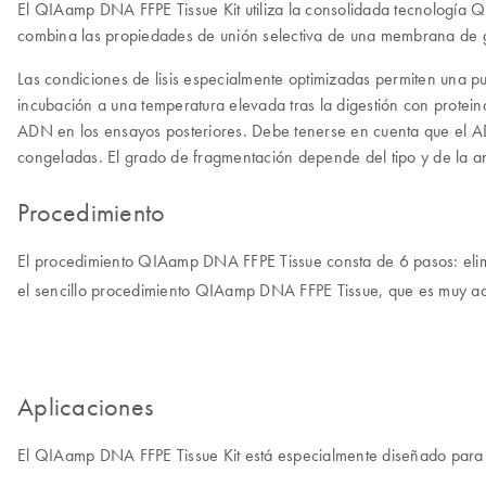
El QIAamp DNA FFPE Tissue Kit utiliza la consolidada tecnología 
combina las propiedades de unión selectiva de una membrana de gel
Las condiciones de lisis especialmente optimizadas permiten una p
incubación a una temperatura elevada tras la digestión con protein
ADN en los ensayos posteriores. Debe tenerse en cuenta que el A
congeladas. El grado de fragmentación depende del tipo y de la an
Procedimiento
El procedimiento QIAamp DNA FFPE Tissue consta de 6 pasos: elimin
el sencillo procedimiento QIAamp DNA FFPE Tissue, que es muy a
Aplicaciones
El QIAamp DNA FFPE Tissue Kit está especialmente diseñado para la