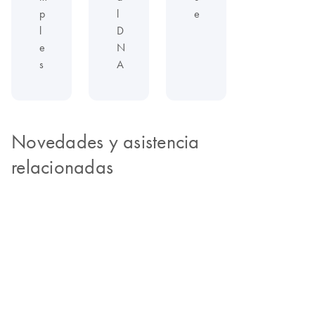
p
l
e
l
D
e
N
s
A
Novedades y asistencia
relacionadas