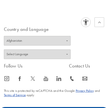
Country and Language
Follow Us
Contact Us
icon_0065_instagram-s
icon_0064_facebook-s
icon_0340_cc_gen_x-s
icon_0077_youtube-s
icon_0066_linkedin-s
icon_0072_phone-s
icon_0063_envelope-s
This site is protected by reCAPTCHA and the Google
Privacy Policy
and
Terms of Service
apply.