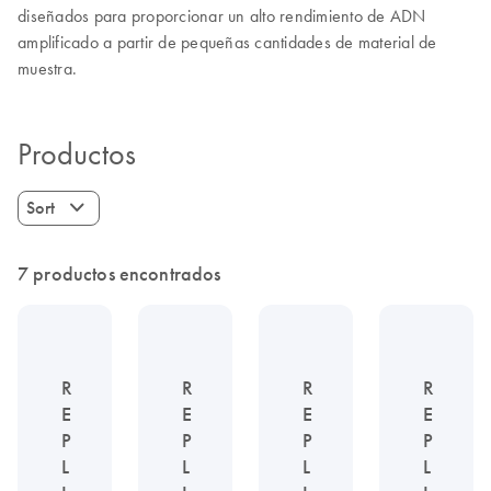
diseñados para proporcionar un alto rendimiento de ADN
amplificado a partir de pequeñas cantidades de material de
muestra.
Productos
Sort
7 productos encontrados
R
R
R
R
E
E
E
E
P
P
P
P
L
L
L
L