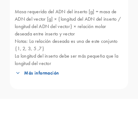
Masa requerida del ADN del inserto [g] = masa de
ADN del vector [g] × {longitud del ADN del inserto /
longitud del ADN del vector} × relación molar
deseada entre inserto y vector
Notas: La relación deseada es una de este conjunto
{1, 2, 3, 5 ,7}
La longitud del inserto debe ser más pequeña que la
longitud del vector
Más información
En primer lugar, el ADN del inserto y el vector se
digiere mediante endonucleasas de restricción
para crear fragmentos de ADN con extremos
salientes (o romos). A continuación, los
fragmentos de ADN deseados se aíslan y se
unen posteriormente mediante tratamiento con
ADN ligasa. Por último, el vector intacto resultante
se transforma en células E. coli competentes, y