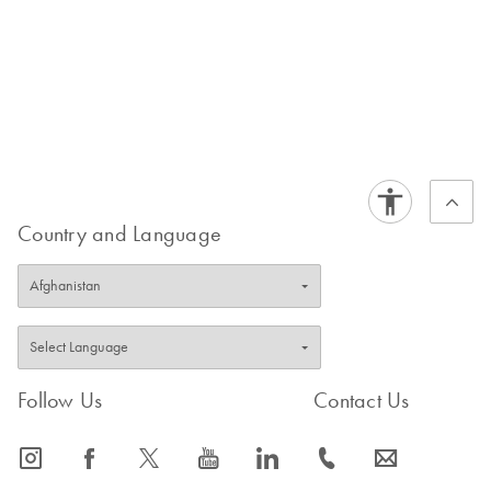
Country and Language
Follow Us
Contact Us
icon_0065_instagram-s
icon_0064_facebook-s
icon_0340_cc_gen_x-s
icon_0077_youtube-s
icon_0066_linkedin-s
icon_0072_phone-s
icon_0063_envelope-s