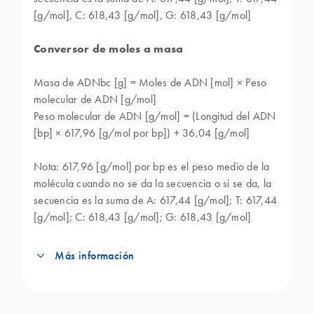
[g/mol], C: 618,43 [g/mol], G: 618,43 [g/mol]
Conversor de moles a masa
Masa de ADNbc [g] = Moles de ADN [mol] × Peso
molecular de ADN [g/mol]
Peso molecular de ADN [g/mol] = (Longitud del ADN
[bp] × 617,96 [g/mol por bp]) + 36,04 [g/mol]
Nota: 617,96 [g/mol] por bp es el peso medio de la
molécula cuando no se da la secuencia o si se da, la
secuencia es la suma de A: 617,44 [g/mol]; T: 617,44
[g/mol]; C: 618,43 [g/mol]; G: 618,43 [g/mol]
Más información
Este conversor es mayoritariamente utilizado en
aplicaciones de biología molecular que implican
la cuantificación de muestras de ADN en función