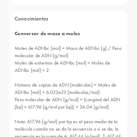
Conocimientos
Conversor de masa a moles
Moles de ADNbc [mol] = Masa de ADNbc [g] / Peso
molecular de ADN [g/mol]
Moles de extremos de ADNbc [mol] = Moles de
ADNbc [mol] × 2
Número de copias de ADN [moléculas] = Moles de
ADNbc [mol] × 6,022e23 [moléculas/mol]
Peso molecular de ADN [g/mol] = (Longitud del ADN
[bp] × 617,96 [g/mol por bp]) + 36,04 [g/mol]
Nota: 617,96 [g/mol] por bp es el peso medio de la
molécula cuando no se da la secuencia o si se da, la
secuencia es la suma de A: 617,44 [g/mol], T: 617,44