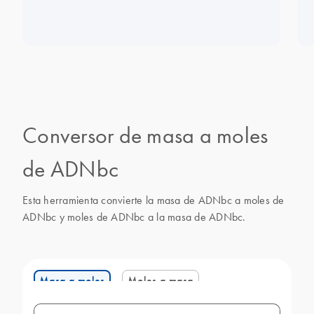
Tracer (125x), 2 ml Q-Solution (5x), 1.2 ml MgCl2
(25 mM), 1.9 ml RNase-Free Water
Conversor de masa a moles
de ADNbc
Esta herramienta convierte la masa de ADNbc a moles de
ADNbc y moles de ADNbc a la masa de ADNbc.
Masa a moles
Moles a masa