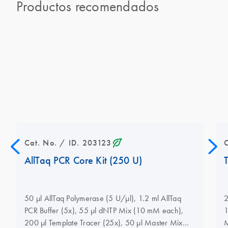
Productos recomendados
icon_0368_ls_gen_eco_friendly-s
Cat. No. / ID. 203123
AllTaq PCR Core Kit (250 U)
50 µl AllTaq Polymerase (5 U/µl), 1.2 ml AllTaq
2
PCR Buffer (5x), 55 µl dNTP Mix (10 mM each),
1
200 µl Template Tracer (25x), 50 µl Master Mix