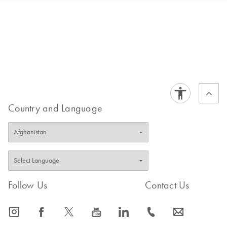
de su masa y su conversión a moles. Esta
conversión es crucial para diversos
procedimientos experimentales, como la PCR
(reacción en cadena de la polimerasa), la
secuenciación de ADN, la clonación y el análisis
de la expresión genética.
Aquí tiene algunas de las aplicaciones
específicas en que puede usarse el convertidor
Country and Language
de masa a moles de ADNbc:
1.
Cuantificación del ADN: La determinación
de la concentración de ADN en una muestra es
esencial en muchos experimentos. El conversor
ayuda a los investigadores a calcular la cantidad
de ADN en
moles en función de la masa de
Follow Us
Contact Us
ADNbc.
2.
PCR y qPCR: La reacción en cadena de la
icon_0065_instagram-s
icon_0064_facebook-s
icon_0340_cc_gen_x-s
icon_0077_youtube-s
icon_0066_linkedin-s
icon_0072_phone-s
icon_0063_envelope-s
polimerasa (PCR) se utiliza para amplificar las
secuencias de ADN específicas, mientras que la