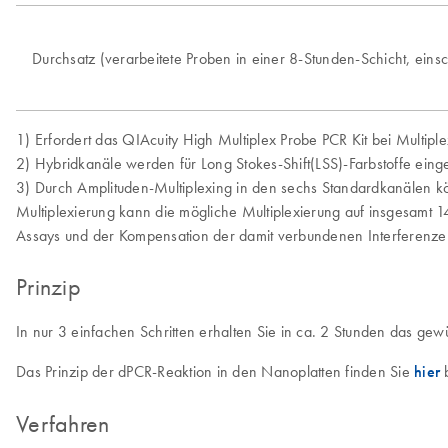
Durchsatz (verarbeitete Proben in einer 8-Stunden-Schicht, eins
1) Erfordert das QIAcuity High Multiplex Probe PCR Kit bei Multip
2) Hybridkanäle werden für Long Stokes-Shift(LSS)-Farbstoffe eing
3) Durch Amplituden-Multiplexing in den sechs Standardkanälen k
Multiplexierung kann die mögliche Multiplexierung auf insgesamt 
Assays und der Kompensation der damit verbundenen Interferenzen
Prinzip
In nur 3 einfachen Schritten erhalten Sie in ca. 2 Stunden das ge
Das Prinzip der dPCR-Reaktion in den Nanoplatten finden Sie
hier
b
Verfahren