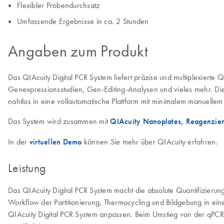
Flexibler Probendurchsatz
Umfassende Ergebnisse in ca. 2 Stunden
Angaben zum Produkt
Das QIAcuity Digital PCR System liefert präzise und multiplexier
Genexpressionsstudien, Gen-Editing-Analysen und vieles mehr. Die
nahtlos in eine vollautomatische Plattform mit minimalem manuelle
Das System wird zusammen mit
QIAcuity Nanoplates, Reagenzie
In der
virtuellen Demo
können Sie mehr über QIAcuity erfahren.
Leistung
Das QIAcuity Digital PCR System macht die absolute Quantifizierun
Workflow der Partitionierung, Thermocycling und Bildgebung in ei
QIAcuity Digital PCR System anpassen. Beim Umstieg von der qPCR 