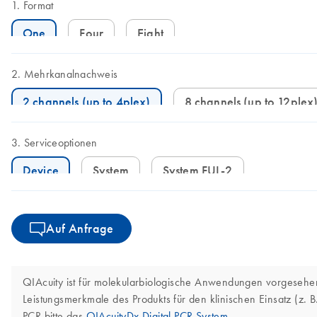
Format
One
Four
Eight
Mehrkanalnachweis
2 channels (up to 4plex)
8 channels (up to 12plex
Serviceoptionen
Device
System
System FUL-2
Auf Anfrage
QIAcuity ist für molekularbiologische Anwendungen vorgesehen.
Leistungsmerkmale des Produkts für den klinischen Einsatz (z.
PCR bitte das
QIAcuityDx Digital PCR System
.