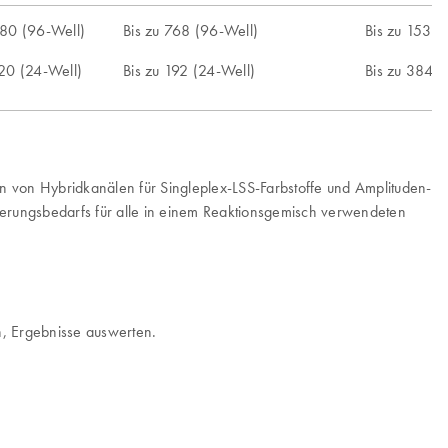
480 (96-Well)
Bis zu 768 (96-Well)
Bis zu 1536 
120 (24-Well)
Bis zu 192 (24-Well)
Bis zu 384 (
 von Hybridkanälen für Singleplex-LSS-Farbstoffe und Amplituden-
ierungsbedarfs für alle in einem Reaktionsgemisch verwendeten
n, Ergebnisse auswerten.