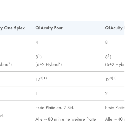
ty One 5plex
QIAcuity Four
QIAcuity Ei
4
8
1
1
8
)
8
)
2
2
brid
)
(6+2 Hybrid
)
(6+2 Hybrid
3)1)
3)1)
12
12
1
2
Erste Platte ca. 2 Std.
Erste Platte 
td.
Alle ∼80 min eine weitere Platte
Alle ∼40 min