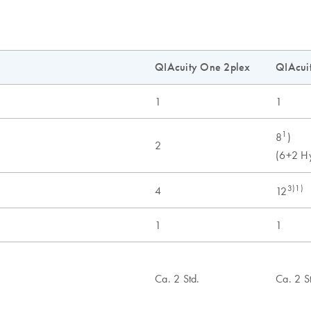
QIAcuity One 2plex
QIAcui
1
1
1
8
)
2
(6+2 Hy
3)1)
4
12
1
1
Ca. 2 Std.
Ca. 2 S