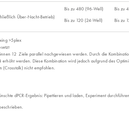
Bis zu 480 (96-Well)
Bis zu 
chließlich Über-Nacht-Betrieb)
Bis zu 120 (24-Well)
Bis zu 
lexing >5plex
esetzt
önnen 12 Ziele parallel nachgewiesen werden. Durch die Kombination
14 erhöht werden. Diese Kombination wird jedoch aufgrund des Optim
 (Crosstalk) nicht empfohlen.
wünschte dPCR-Ergebnis: Pipettieren und laden, Experiment durchführe
eschrieben.