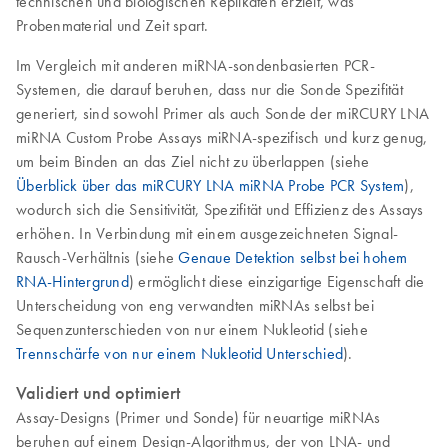
technischen und biologischen Replikaten erzielt, was
Probenmaterial und Zeit spart.
Im Vergleich mit anderen miRNA-sondenbasierten PCR-
Systemen, die darauf beruhen, dass nur die Sonde Spezifität
generiert, sind sowohl Primer als auch Sonde der miRCURY LNA
miRNA Custom Probe Assays miRNA-spezifisch und kurz genug,
um beim Binden an das Ziel nicht zu überlappen (siehe
Überblick über das miRCURY LNA miRNA Probe PCR System
),
wodurch sich die Sensitivität, Spezifität und Effizienz des Assays
erhöhen. In Verbindung mit einem ausgezeichneten Signal-
Rausch-Verhältnis (siehe
Genaue Detektion selbst bei hohem
RNA-Hintergrund
) ermöglicht diese einzigartige Eigenschaft die
Unterscheidung von eng verwandten miRNAs selbst bei
Sequenzunterschieden von nur einem Nukleotid (siehe
Trennschärfe von nur einem Nukleotid Unterschied
).
Validiert und optimiert
Assay-Designs (Primer und Sonde) für neuartige miRNAs
beruhen auf einem Design-Algorithmus, der von LNA- und