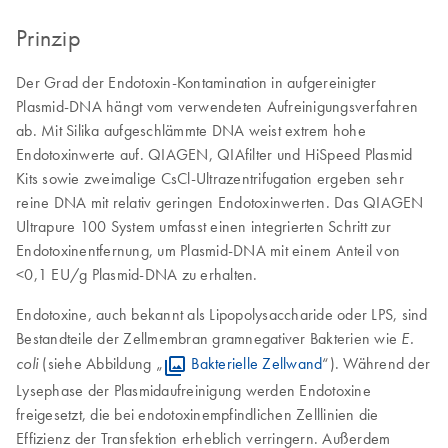
Prinzip
Der Grad der Endotoxin-Kontamination in aufgereinigter
Plasmid-DNA hängt vom verwendeten Aufreinigungsverfahren
ab. Mit Silika aufgeschlämmte DNA weist extrem hohe
Endotoxinwerte auf. QIAGEN, QIAfilter und HiSpeed Plasmid
Kits sowie zweimalige CsCl-Ultrazentrifugation ergeben sehr
reine DNA mit relativ geringen Endotoxinwerten. Das QIAGEN
Ultrapure 100 System umfasst einen integrierten Schritt zur
Endotoxinentfernung, um Plasmid-DNA mit einem Anteil von
<0,1 EU/g Plasmid-DNA zu erhalten.
Endotoxine, auch bekannt als Lipopolysaccharide oder LPS, sind
Bestandteile der Zellmembran gramnegativer Bakterien wie
E.
(siehe Abbildung „
Bakterielle Zellwand
“). Während der
coli
Lysephase der Plasmidaufreinigung werden Endotoxine
freigesetzt, die bei endotoxinempfindlichen Zelllinien die
Effizienz der Transfektion erheblich verringern. Außerdem