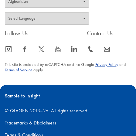
Follow Us
Contact Us
icon_0065_instagram-s
icon_0064_facebook-s
icon_0340_cc_gen_x-s
icon_0077_youtube-s
icon_0066_linkedin-s
icon_0072_phone-s
icon_0063_envelope-s
This site is protected by reCAPTCHA and the Google
Privacy Policy
and
Terms of Service
apply.
Sample to Insight
© QIAGEN 2013–26. All rights reserved
Trademarks & Disclaimers
Terms & Conditions