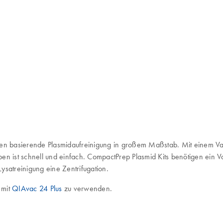
len basierende Plasmidaufreinigung in großem Maßstab. Mit einem Vak
ben ist schnell und einfach. CompactPrep Plasmid Kits benötigen ein 
Lysatreinigung eine Zentrifugation.
 mit
QIAvac 24 Plus
zu verwenden.