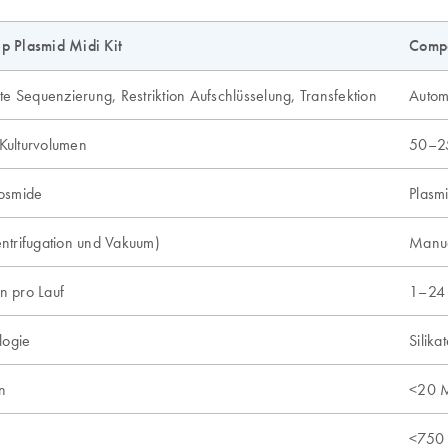
p Plasmid Midi Kit
Compa
te Sequenzierung, Restriktion Aufschlüsselung, Transfektion
Automa
Kulturvolumen
50–25
osmide
Plasm
ntrifugation und Vakuum)
Manue
n pro Lauf
1–24 
logie
Silika
n
<20 M
<750