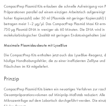
CompactPrep Plasmid Kits erlauben die schnelle Aufreinigung von 
Präparationen parallel auf einem einzigen Arbeitstisch aufgereinig
hoher Kopienzahl) oder 50 ml (Plasmide mit geringer Kopienzahl) 
betragen meist 1–2 µg/µl. Das CompactPrep Plasmid Maxi Kit ermög
750 µg Plasmid-DNA in weniger als 60 Minuten. Die DNA wird in 20
molekularbiologischer Qualität mit geringen Endotoxingehalten (si
Maximale Plasmidausbeute mit LyseBlue
Die CompactPrep Kits enthalten jetzt auch das LyseBlue-Reagenz, d
häufige Handhabungsfehler, die zu einer ineffizienten Zelllyse un
Fläschchen im Kit mitgeliefert.
Prinzip
CompactPrep Plasmid Kits bieten ein neuartiges Verfahren zur ras
Gesamtpräparationsvolumen auf Minipräp-Maßstab reduziert. Alle Pr
Mikrozentrifuge auf dem Labortisch durchgeführt werden. Die einz