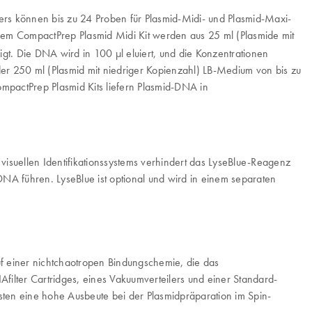
ers können bis zu 24 Proben für Plasmid-Midi- und Plasmid-Maxi-
dem CompactPrep Plasmid Midi Kit werden aus 25 ml (Plasmide mit
t. Die DNA wird in 100 µl eluiert, und die Konzentrationen
er 250 ml (Plasmid mit niedriger Kopienzahl) LB-Medium von bis zu
mpactPrep Plasmid Kits liefern Plasmid-DNA in
visuellen Identifikationssystems verhindert das LyseBlue-Reagenz
NA führen. LyseBlue ist optional und wird in einem separaten
f einer nichtchaotropen Bindungschemie, die das
filter Cartridges, eines Vakuumverteilers und einer Standard-
ten eine hohe Ausbeute bei der Plasmidpräparation im Spin-