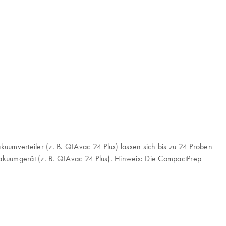
uumverteiler (z. B. QIAvac 24 Plus) lassen sich bis zu 24 Proben
Vakuumgerät (z. B. QIAvac 24 Plus). Hinweis: Die CompactPrep