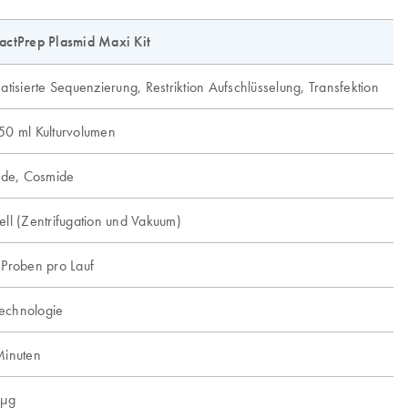
ctPrep Plasmid Maxi Kit
tisierte Sequenzierung, Restriktion Aufschlüsselung, Transfektion
0 ml Kulturvolumen
ide, Cosmide
ll (Zentrifugation und Vakuum)
Proben pro Lauf
technologie
inuten
 µg