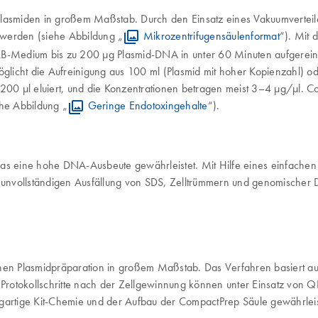
Plasmiden in großem Maßstab. Durch den Einsatz eines Vakuumverteil
t werden (siehe Abbildung „
Mikrozentrifugensäulenformat
“). Mit 
LB-Medium bis zu 200 µg Plasmid-DNA in unter 60 Minuten aufgereinig
licht die Aufreinigung aus 100 ml (Plasmid mit hoher Kopienzahl) od
0 µl eluiert, und die Konzentrationen betragen meist 3–4 µg/µl. Co
ehe Abbildung „
Geringe Endotoxingehalte
“).
as eine hohe DNA-Ausbeute gewährleistet. Mit Hilfe eines einfachen 
d unvollständigen Ausfällung von SDS, Zelltrümmern und genomischer D
chen Plasmidpräparation in großem Maßstab. Das Verfahren basiert au
otokollschritte nach der Zellgewinnung können unter Einsatz von QIA
igartige Kit-Chemie und der Aufbau der CompactPrep Säule gewährleis