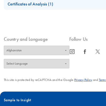
Certificates of Analysis (1)
Download Safety Data Sheets for QIAGEN product component
Certificates of Analysis
Country and Language
Follow Us
icon_0065_instagram-s
icon_0064_facebook-s
icon_0340_cc_gen_x-s
This site is protected by reCAPTCHA and the Google
Privacy Policy
and
Terms
Sample to Insight