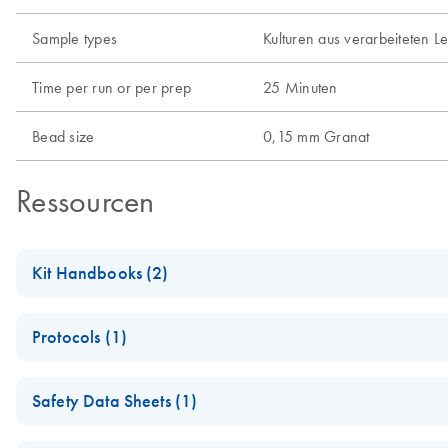
Sample types
Kulturen aus verarbeiteten L
Time per run or per prep
25 Minuten
Bead size
0,15 mm Granat
Ressourcen
Kit Handbooks (2)
DNeasy PowerFood Microbial Kit Handbook
Protocols (1)
Garnet PowerBead to Zirconium PowerBead Pro Important No
DNeasy PowerFood Microbial Kit Quick Start Protocol
Safety Data Sheets (1)
Safety Data Sheets