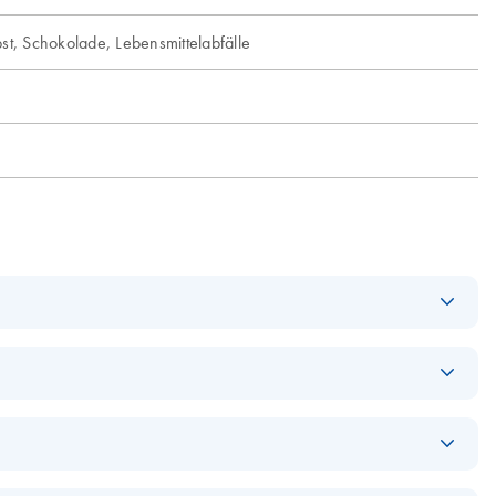
st, Schokolade, Lebensmittelabfälle
Download
PDF
(205.2KB)
Download
PDF
(784.8KB)
Download
PDF
(32.6KB)