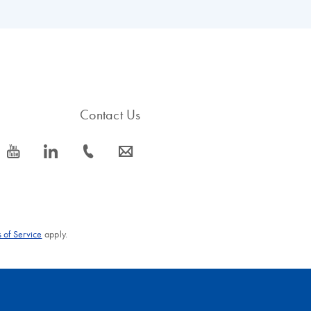
EN
s.
EN
Contact Us
icon_0077_youtube-s
icon_0066_linkedin-s
icon_0072_phone-s
icon_0063_envelope-s
 of Service
apply.