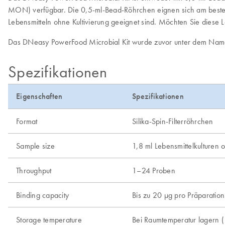
MON) verfügbar. Die 0,5-ml-Bead-Röhrchen eignen sich am besten 
Lebensmitteln ohne Kultivierung geeignet sind. Möchten Sie diese
Das DNeasy PowerFood Microbial Kit wurde zuvor unter dem Nam
Spezifikationen
Eigenschaften
Spezifikationen
Format
Silika-Spin-Filterröhrchen
Sample size
1,8 ml Lebensmittelkulturen 
Throughput
1–24 Proben
Binding capacity
Bis zu 20 µg pro Präparation
Storage temperature
Bei Raumtemperatur lagern 