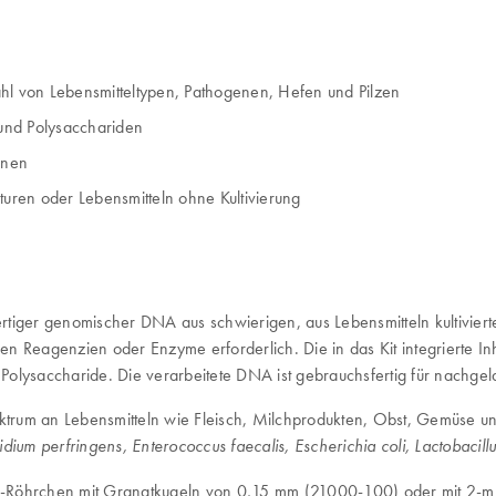
ahl von Lebensmitteltypen, Pathogenen, Hefen und Pilzen
 und Polysacchariden
onen
turen oder Lebensmitteln ohne Kultivierung
rtiger genomischer DNA aus schwierigen, aus Lebensmitteln kultiviert
chen Reagenzien oder Enzyme erforderlich. Die in das Kit integrierte I
d Polysaccharide. Die verarbeitete DNA ist gebrauchsfertig für nachge
rum an Lebensmitteln wie Fleisch, Milchprodukten, Obst, Gemüse und S
stridium perfringens, Enterococcus faecalis, Escherichia coli, Lactobacil
ad-Röhrchen mit Granatkugeln von 0,15 mm (21000-100) oder mit 2-