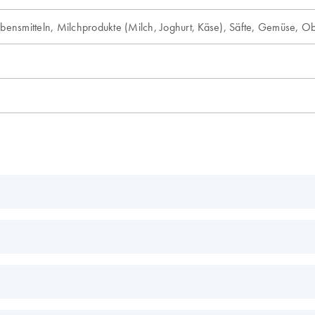
ebensmitteln, Milchprodukte (Milch, Joghurt, Käse), Säfte, Gemüse, Ob
EN
te
EN
EN