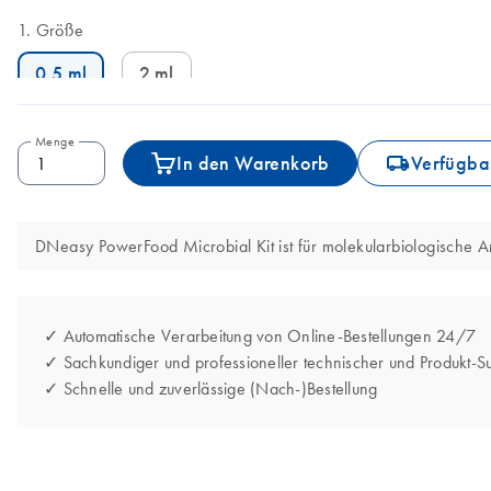
Größe
0.5 ml
2 ml
Menge
icon_0062_deliver-s
In den Warenkorb
Verfügbar
DNeasy PowerFood Microbial Kit ist für molekularbiologische A
✓ Automatische Verarbeitung von Online-Bestellungen 24/7
✓ Sachkundiger und professioneller technischer und Produkt-S
✓ Schnelle und zuverlässige (Nach-)Bestellung