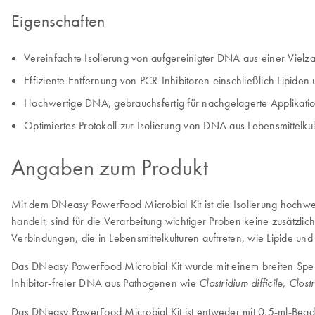
Eigenschaften
Vereinfachte Isolierung von aufgereinigter DNA aus einer Vielz
Effiziente Entfernung von PCR-Inhibitoren einschließlich Lipiden
Hochwertige DNA, gebrauchsfertig für nachgelagerte Applikati
Optimiertes Protokoll zur Isolierung von DNA aus Lebensmittelkul
Angaben zum Produkt
Mit dem DNeasy PowerFood Microbial Kit ist die Isolierung hochwe
handelt, sind für die Verarbeitung wichtiger Proben keine zusätzli
Verbindungen, die in Lebensmittelkulturen auftreten, wie Lipide un
Das DNeasy PowerFood Microbial Kit wurde mit einem breiten Spekt
Inhibitor-freier DNA aus Pathogenen wie
Clostridium difficile, Clo
Das DNeasy PowerFood Microbial Kit ist entweder mit 0,5-ml-Be