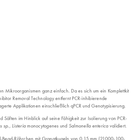
en Mikroorganismen ganz einfach. Da es sich um ein Komplettkit
nhibitor Removal Technology entfernt PCR-inhibierende
lagerte Applikationen einschließlich qPCR und Genotypisierung.
äften im Hinblick auf seine Fähigkeit zur Isolierung von PCR-
und
validiert.
lus sp., Listeria monocytogenes
Salmonella enterica
ml-Bead-Röhrchen mit Granatkugeln von 0,15 mm (21000-100-