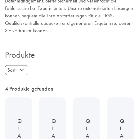
Datenmanagement, bietet Sicherheit und vereinfacht die
Fehlersuche bei Experimenten. Unsere automatisierten Lösungen
können bequem alle Ihre Anforderungen für die NGS-
Qualitätskontrolle abdecken und generieren Ergebnisse, denen
Sie vertrauen können.
Produkte
Sort
4 Produkte gefunden
Q
Q
Q
Q
I
I
I
I
A
A
A
A