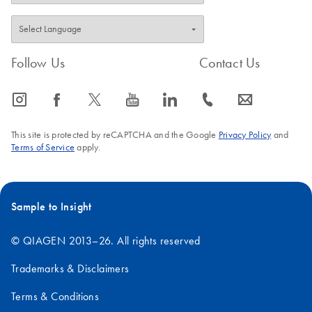
Follow Us
Contact Us
icon_0065_instagram-s
icon_0064_facebook-s
icon_0340_cc_gen_x-s
icon_0077_youtube-s
icon_0066_linkedin-s
icon_0072_phone-s
icon_0063_envelope-s
This site is protected by reCAPTCHA and the Google
Privacy Policy
and
Terms of Service
apply.
Sample to Insight
© QIAGEN 2013–26. All rights reserved
Trademarks & Disclaimers
Terms & Conditions